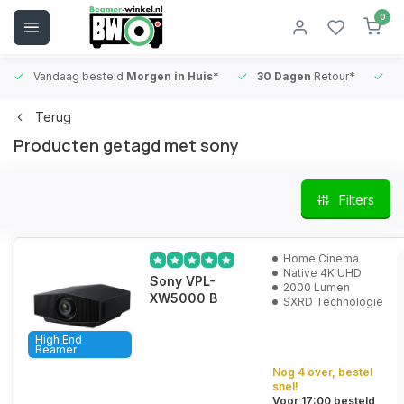
0
Vandaag besteld
Morgen in Huis*
30 Dagen
Retour*
B
Terug
Producten getagd met sony
Filters
Home Cinema
Native 4K UHD
Sony VPL-
2000 Lumen
XW5000 B
SXRD Technologie
High End
Beamer
Nog 4 over, bestel
snel!
Voor 17:00 besteld,