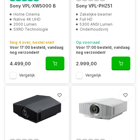
Sony VPL-XW5000 B
Sony VPL-PHZ51
Home Cinema
Zakelijke beamer
Native 4K UHD
Full HD
2000 Lumen
5300 ANSI Lumen
SXRD Technologie
Onderhoudsvrij
Nog 4 over, bestel snel!
Op voorraad
Voor 17:00 besteld, vandaag
Voor 17:00 besteld, vandaag
nog verzonden!
nog verzonden!
4.499,00
2.999,00
Vergelijk
Vergelijk