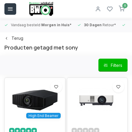
0
Vandaag besteld
Morgen in Huis*
30 Dagen
Retour*
B
Terug
Producten getagd met sony
Filters
High End Beamer