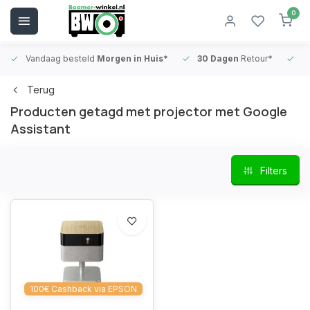
0
Vandaag besteld
Morgen in Huis*
30 Dagen
Retour*
B
Terug
Producten getagd met projector met Google
Assistant
Filters
100€ Cashback via EPSON