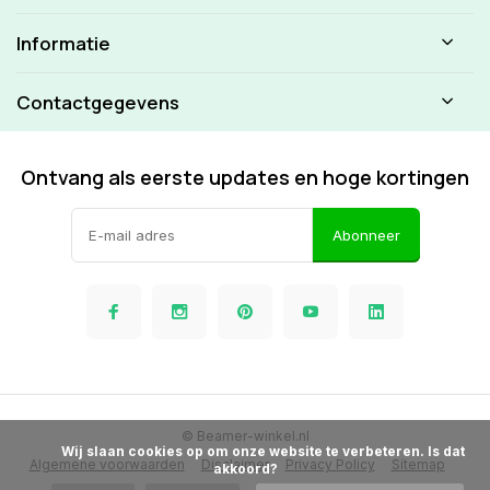
Informatie
Contactgegevens
Ontvang als eerste updates en hoge kortingen
Abonneer
© Beamer-winkel.nl
            Wij slaan cookies op om onze website te verbeteren. Is dat 
Algemene voorwaarden
Disclaimer
Privacy Policy
Sitemap
akkoord?
