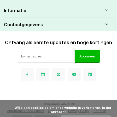
Informatie
Contactgegevens
Ontvang als eerste updates en hoge kortingen
Abonneer
© Beamer-winkel.nl
            Wij slaan cookies op om onze website te verbeteren. Is dat 
Algemene voorwaarden
Disclaimer
Privacy Policy
Sitemap
akkoord?
