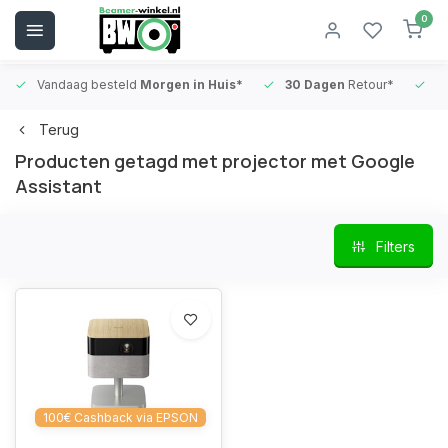
0
Vandaag besteld
Morgen in Huis*
30 Dagen
Retour*
B
Terug
Producten getagd met projector met Google
Assistant
Filters
100€ Cashback via EPSON