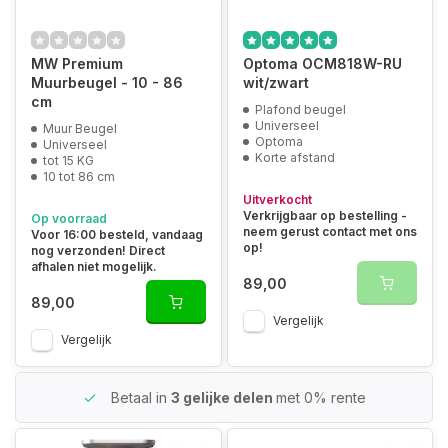
MW Premium
Optoma OCM818W-RU
Muurbeugel - 10 - 86
wit/zwart
cm
Plafond beugel
Universeel
Muur Beugel
Optoma
Universeel
Korte afstand
tot 15 KG
10 tot 86 cm
Uitverkocht
Verkrijgbaar op bestelling -
Op voorraad
neem gerust contact met ons
Voor 16:00 besteld, vandaag
op!
nog verzonden! Direct
afhalen niet mogelijk.
89,00
89,00
Vergelijk
Vergelijk
Betaal in
3 gelijke delen
met 0% rente