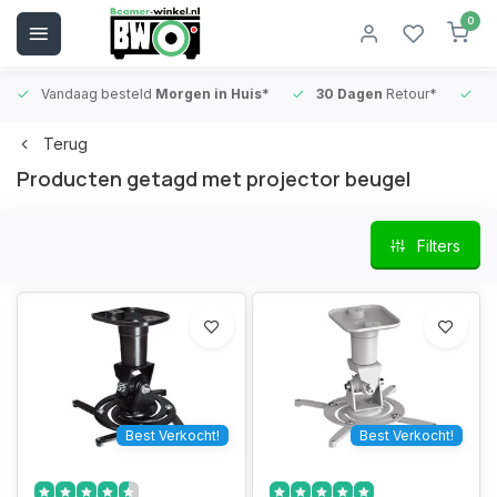
0
Vandaag besteld
Morgen in Huis*
30 Dagen
Retour*
B
Terug
Producten getagd met projector beugel
Filters
Best Verkocht!
Best Verkocht!