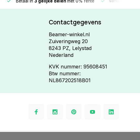
e
Vandaag beste
Betaal in
3 gelijke delen
met 0% rente
Contactgegevens
Beamer-winkel.nl
Zuiveringweg 20
8243 PZ, Lelystad
Nederland
KVK nummer: 95608451
Btw nummer:
NL867202518B01