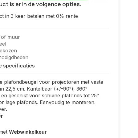
uct is er in de volgende opties:
ct in 3 keer betalen met 0% rente
 of muur
eel
gekozen
enodigdheden
le specificaties
e plafondbeugel voor projectoren met vaste
n 22,5 cm. Kantelbaar (+/-90°), 360°
 en geschikt voor schuine plafonds tot 25°.
or lage plafonds. Eenvoudig te monteren.
ver.
er
 met
Webwinkelkeur