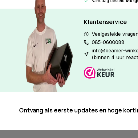
Vandaag besteld
Morge
Betaal in
3 gelijke delen
met 0% rente
Klantenservice
Veelgestelde vrage
085-0600088
info@beamer-winkel
(binnen 4 uur react
Ontvang als eerste updates en hoge kort