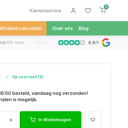
0
Klantenservice
Afstand calculator
Over ons
Blog
4,9
/
5
met 0% rente
Vandaag besteld
Morgen in Huis*
30 Dag
Op voorraad (9)
16:00 besteld, vandaag nog verzonden!
halen is mogelijk.
+
In Winkelwagen