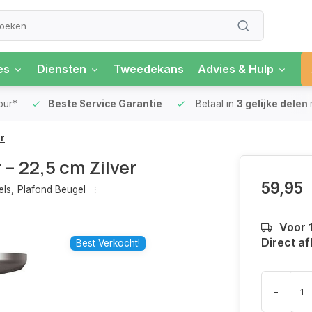
es
Diensten
Tweedekans
Advies & Hulp
our*
Beste Service Garantie
Betaal in
3 gelijke delen
r
– 22,5 cm Zilver
59,95
els
,
Plafond Beugel
Voor 
Direct af
Best Verkocht!
-