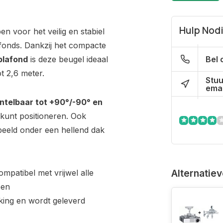
Hulp Nod
n voor het veilig en stabiel
fonds. Dankzij het compacte
plafond
is deze beugel ideaal
Bel 
t 2,6 meter.
Stuu
emai
ntelbaar tot +90°/-90° en
ct kunt positioneren. Ook
rbeeld onder een hellend dak
Alternatie
mpatibel met vrijwel alle
een
king en wordt geleverd