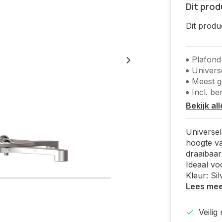
Dit prod
Dit produ
Plafond
Univers
Meest 
Incl. b
Bekijk al
Universel
hoogte va
draaibaar
Ideaal vo
Kleur: Sil
Lees me
Veilig