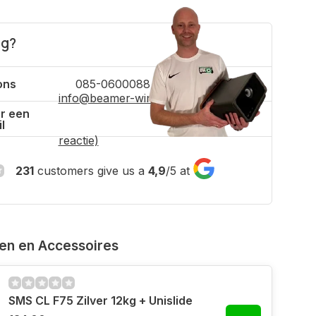
ig?
ons
085-0600088
info@beamer-winkel.nl
(binnen 4 uur
r een
l
reactie)
231
customers give us a
4,9
/
5
at
ven en Accessoires
SMS CL F75 Zilver 12kg + Unislide