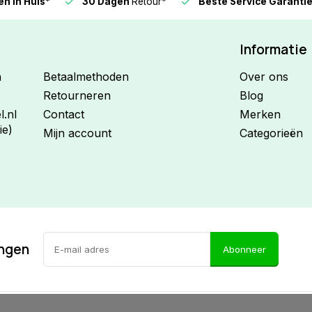
n in Huis*
30 Dagen
Retour*
Beste Service Garanti
Informatie
n
Betaalmethoden
Over ons
Retourneren
Blog
.nl
Contact
Merken
ie)
Mijn account
Categorieën
ingen
Abonneer