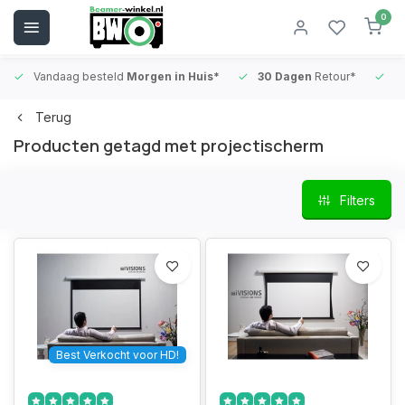
0
Vandaag besteld
Morgen in Huis*
30 Dagen
Retour*
B
Terug
Producten getagd met projectischerm
Filters
Best Verkocht voor HD!