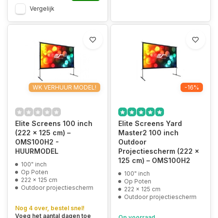
Vergelijk
WK VERHUUR MODEL!
-16%
Elite Screens 100 inch
Elite Screens Yard
(222 x 125 cm) –
Master2 100 inch
OMS100H2 -
Outdoor
HUURMODEL
Projectiescherm (222 x
125 cm) – OMS100H2
100" inch
Op Poten
100" inch
222 x 125 cm
Op Poten
Outdoor projectiescherm
222 x 125 cm
Outdoor projectiescherm
Nog 4 over, bestel snel!
Voeg het aantal dagen toe
Op voorraad