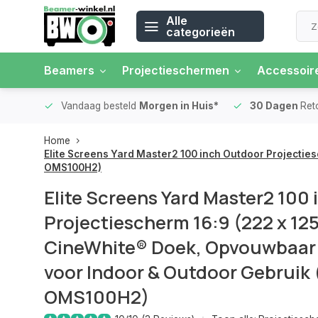
Alle
categorieën
Beamers
Projectieschermen
Accessoir
 rente
Vandaag besteld
Morgen in Huis*
30 Dagen
Ret
Home
Elite Screens Yard Master2 100 inch Outdoor Projecti
OMS100H2)
Elite Screens Yard Master2 100
Projectiescherm 16:9 (222 x 12
CineWhite® Doek, Opvouwbaar
voor Indoor & Outdoor Gebruik
OMS100H2)