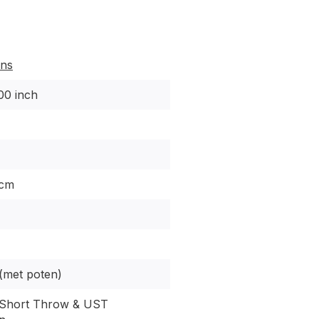
ens
0 inch
 cm
 (met poten)
 Short Throw & UST