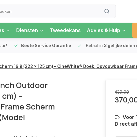
es
Diensten
Tweedekans
Advies & Hulp
our*
Beste Service Garantie
Betaal in
3 gelijke delen
escherm 16:9 (222 x 125 cm) – CineWhite® Doek, Opvouwbaar Fram
 inch Outdoor
439,00
5 cm) –
370,0
 Frame Scherm
 (Model
Voor 
Direct af