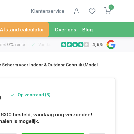
0
Klantenservice
Afstand calculator
Over ons
Blog
4,9
/
5
met 0% rente
Vandaag besteld
Morgen in Huis*
30 Dag
e Scherm voor Indoor & Outdoor Gebruik (Model
Op voorraad (8)
0
16:00 besteld, vandaag nog verzonden!
halen is mogelijk.