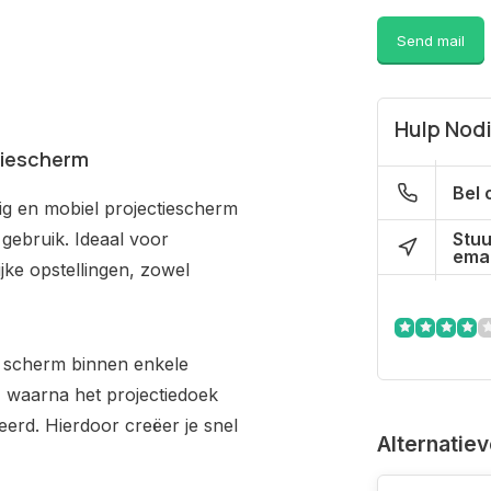
Send mail
Hulp Nod
tiescherm
Bel 
g en mobiel projectiescherm
Stuu
gebruik. Ideaal voor
emai
jke opstellingen, zowel
et scherm binnen enkele
, waarna het projectiedoek
erd. Hierdoor creëer je snel
Alternatie