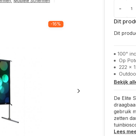
hermen
,
Mobiele Schermen
-
Dit prod
-16%
Dit produ
100" in
Op Pot
222 x 
Outdoor
Bekijk al
De Elite
draagbaa
gebruik m
zetten da
tuinbiosc
Lees me