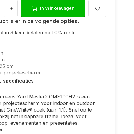
+
In Winkelwagen
uct is er in de volgende opties:
ct in 3 keer betalen met 0% rente
ch
en
125 cm
 projectiescherm
le specificaties
 Screens Yard Master2 OMS100H2 is een
r projectiescherm voor indoor en outdoor
et CineWhite® doek (gain 1.1). Snel op te
nkzij het inklapbare frame. Ideaal voor
oop, evenementen en presentaties.
er