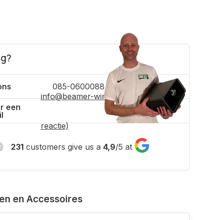
ig?
ons
085-0600088
info@beamer-winkel.nl
(binnen 4 uur
r een
l
reactie)
231
customers give us a
4,9
/
5
at
ven en Accessoires