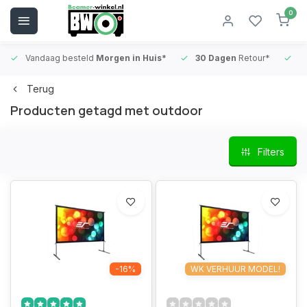
0
Vandaag besteld
Morgen in Huis*
30 Dagen
Retour*
B
Terug
Producten getagd met outdoor
Filters
-16%
WK VERHUUR MODEL!