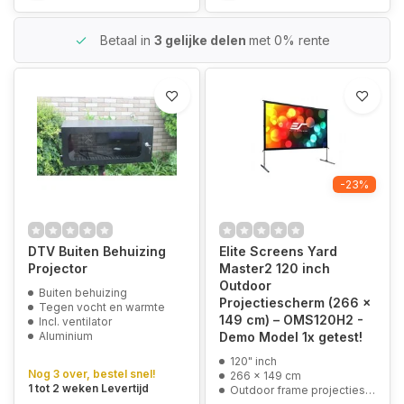
Betaal in
3 gelijke delen
met 0% rente
-23%
DTV Buiten Behuizing
Elite Screens Yard
Projector
Master2 120 inch
Outdoor
Buiten behuizing
Projectiescherm (266 x
Tegen vocht en warmte
149 cm) – OMS120H2 -
Incl. ventilator
Aluminium
Demo Model 1x getest!
120" inch
Nog 3 over, bestel snel!
266 x 149 cm
1 tot 2 weken Levertijd
Outdoor frame projectiescherm