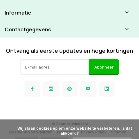
Informatie
Contactgegevens
Ontvang als eerste updates en hoge kortingen
Abonneer
© Beamer-winkel.nl
            Wij slaan cookies op om onze website te verbeteren. Is dat 
Algemene voorwaarden
Disclaimer
Privacy Policy
Sitemap
akkoord?
