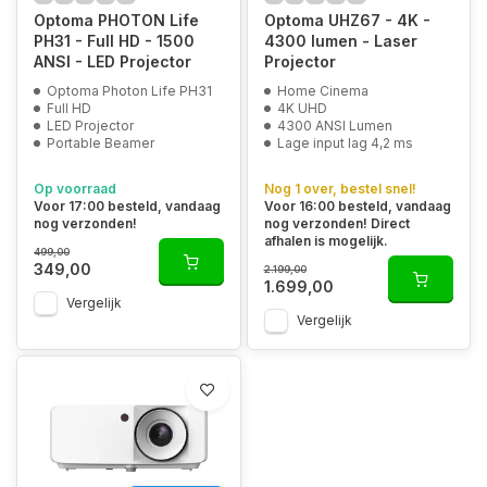
Optoma PHOTON Life
Optoma UHZ67 - 4K -
PH31 - Full HD - 1500
4300 lumen - Laser
ANSI - LED Projector
Projector
Optoma Photon Life PH31
Home Cinema
Full HD
4K UHD
LED Projector
4300 ANSI Lumen
Portable Beamer
Lage input lag 4,2 ms
Op voorraad
Nog 1 over, bestel snel!
Voor 17:00 besteld, vandaag
Voor 16:00 besteld, vandaag
nog verzonden!
nog verzonden! Direct
afhalen is mogelijk.
499,00
349,00
2.199,00
1.699,00
Vergelijk
Vergelijk