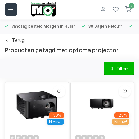
0
Vandaag besteld
Morgen in Huis*
30 Dagen
Retour*
B
Terug
Producten getagd met optoma projector
Filters
-30%
-23%
Nieuw!
Nieuw!