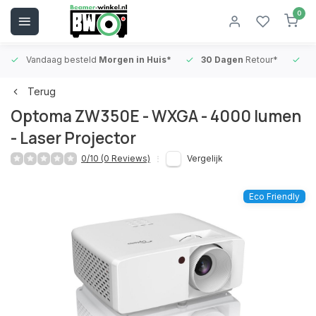
0
Vandaag besteld
Morgen in Huis*
30 Dagen
Retour*
B
Terug
Optoma ZW350E - WXGA - 4000 lumen
- Laser Projector
0/10 (0 Reviews)
Vergelijk
Eco Friendly