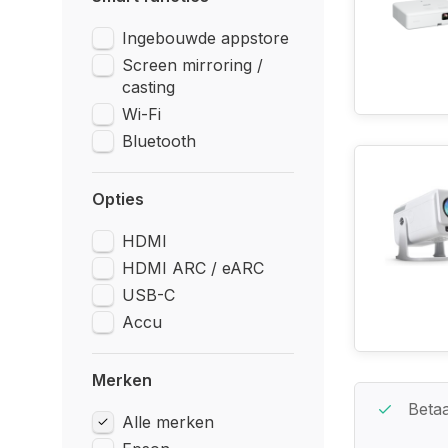
Ingebouwde appstore
Screen mirroring /
casting
Wi-Fi
Bluetooth
Opties
HDMI
HDMI ARC / eARC
USB-C
Accu
Merken
Beste Service Garantie
Betaa
Alle merken