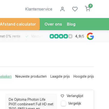
0
Klantenservice
Afstand calculator
Over ons
Blog
4,9
/
5
met 0% rente
Vandaag besteld
Morgen in Huis*
30 Dag
bekeken
Nieuwste producten
Laagste prijs
Hoogste prijs
Verlanglijst
De Optoma Photon Life
Vergelijk
PH31 combineert Full HD met
1500 ANSI lumen en