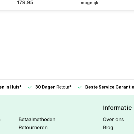
179,95
mogelijk.
n in Huis*
30 Dagen
Retour*
Beste Service Garanti
Informatie
n
Betaalmethoden
Over ons
Retourneren
Blog