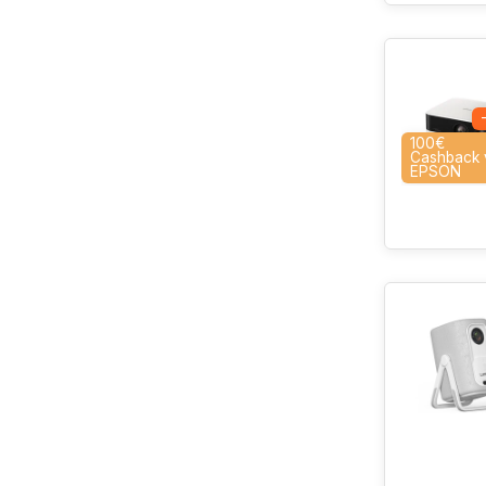
100€
Cashback 
EPSON