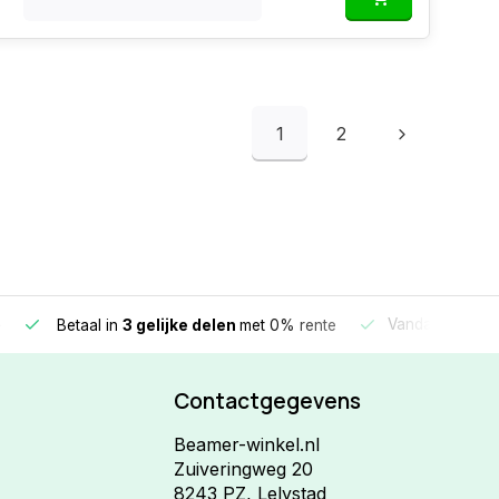
1
2
e
Vandaag beste
Betaal in
3 gelijke delen
met 0% rente
Contactgegevens
Beamer-winkel.nl
Zuiveringweg 20
8243 PZ, Lelystad