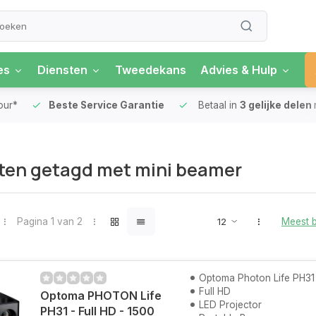
es
Diensten
Tweedekans
Advies & Hulp
our*
Beste Service Garantie
Betaal in
3 gelijke delen
ten getagd met mini beamer
Pagina 1 van 2
Meest 
Optoma Photon Life PH31
Full HD
Optoma PHOTON Life
LED Projector
PH31 - Full HD - 1500