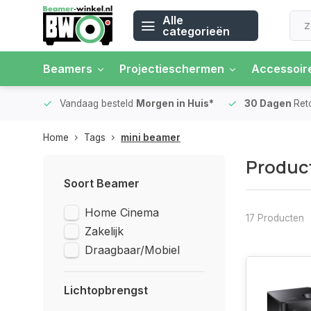
Alle
categorieën
Beamers
Projectieschermen
Accessoir
 rente
Vandaag besteld
Morgen in Huis*
30 Dagen
Ret
Home
Tags
mini beamer
Produc
Soort Beamer
Home Cinema
17 Producten
Zakelijk
Draagbaar/Mobiel
Lichtopbrengst