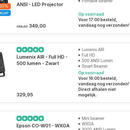
Portable Beamer
ANSI - LED Projector
-30%
euw!
Op voorraad
Voor 17:00 besteld,
349,00
vandaag nog verzonden!
499,00
Lumenix AIR
Full HD
Lumenix AIR - Full HD -
500 ANSI Lumen
500 lumen - Zwart
Smart Beamer
Op voorraad
Voor 16:00 besteld,
vandaag nog verzonden!
Direct afhalen niet
329,95
mogelijk.
Mini beamer
WXGA
Epson CO-W01 - WXGA
3000 ANSI Lumen