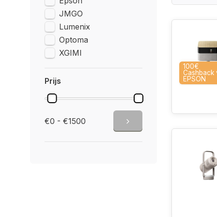
Epson
JMGO
Lumenix
Optoma
XGIMI
100€
Cashback 
EPSON
Prijs
€0 - €1500