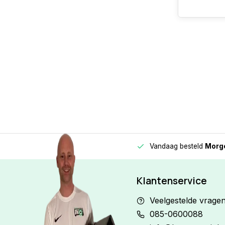
Vandaag besteld
Morge
Betaal in
3 gelijke delen
met 0% rente
Klantenservice
Veelgestelde vrage
085-0600088