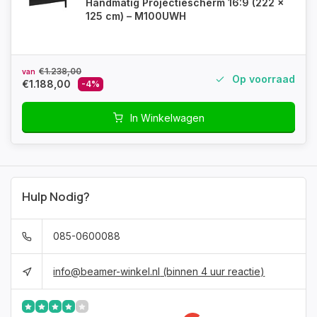
Handmatig Projectiescherm 16:9 (222 x
125 cm) – M100UWH
€1.238,00
van
Op voorraad
€1.188,00
-4%
In Winkelwagen
Hulp Nodig?
085-0600088
info@beamer-winkel.nl
(binnen 4 uur reactie)