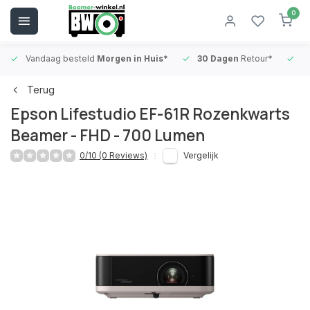
0
Vandaag besteld
Morgen in Huis*
30 Dagen
Retour*
B
Terug
Epson Lifestudio EF-61R Rozenkwarts
Beamer - FHD - 700 Lumen
0/10 (0 Reviews)
Vergelijk