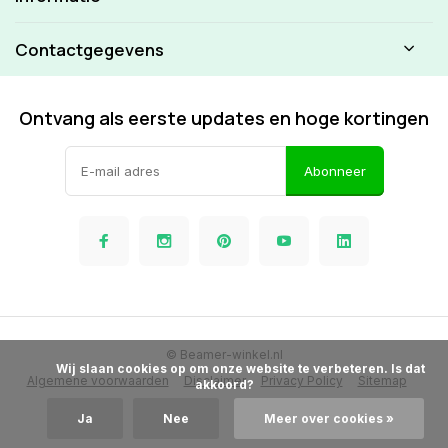
Contactgegevens
Ontvang als eerste updates en hoge kortingen
Abonneer
© Beamer-winkel.nl
            Wij slaan cookies op om onze website te verbeteren. Is dat 
Algemene voorwaarden
Disclaimer
Privacy Policy
Sitemap
akkoord?

Ja
Nee
Meer over cookies »