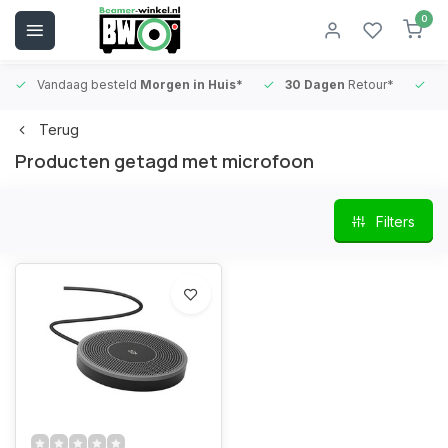
0
Vandaag besteld
Morgen in Huis*
30 Dagen
Retour*
B
Terug
Producten getagd met microfoon
Filters