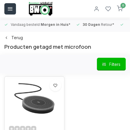
0
Vandaag besteld
Morgen in Huis*
30 Dagen
Retour*
B
Terug
Producten getagd met microfoon
Filters