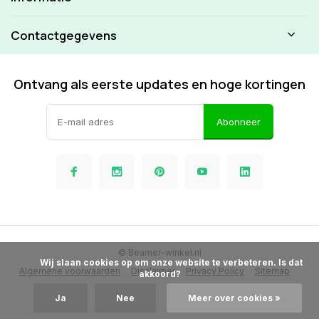
Contactgegevens
Ontvang als eerste updates en hoge kortingen
Abonneer
© Beamer-winkel.nl
            Wij slaan cookies op om onze website te verbeteren. Is dat 
Algemene voorwaarden
Disclaimer
Privacy Policy
Sitemap
akkoord?

Ja
Nee
Meer over cookies »