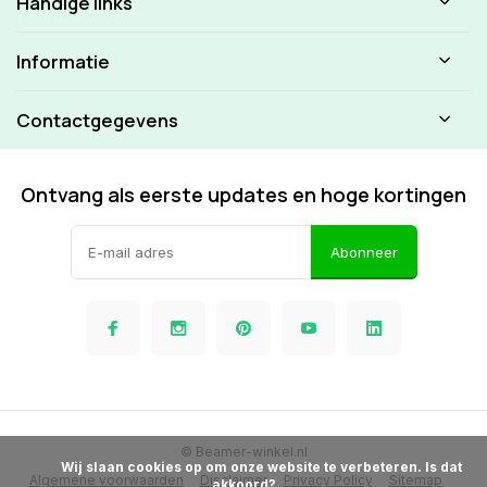
Handige links
Informatie
Contactgegevens
Ontvang als eerste updates en hoge kortingen
Abonneer
© Beamer-winkel.nl
            Wij slaan cookies op om onze website te verbeteren. Is dat 
Algemene voorwaarden
Disclaimer
Privacy Policy
Sitemap
akkoord?
