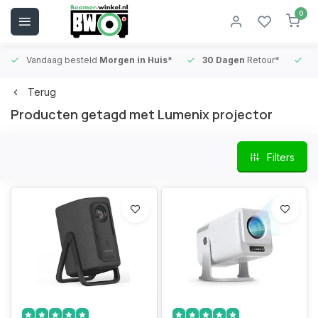
0
Vandaag besteld
Morgen in Huis*
30 Dagen
Retour*
B
Terug
Producten getagd met Lumenix projector
Filters