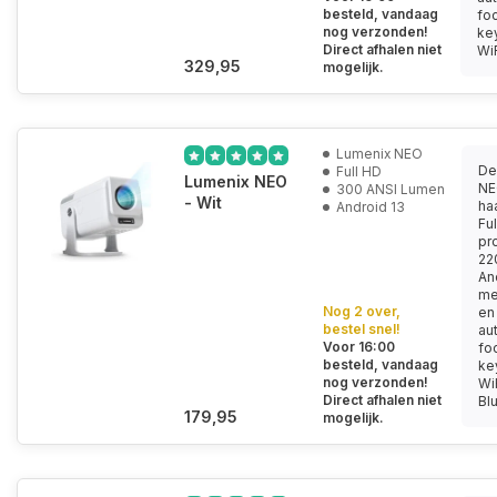
besteld, vandaag
fo
nog verzonden!
ke
Direct afhalen niet
WiF
329,95
mogelijk.
Lumenix NEO
De
Full HD
Lumenix NEO
NE
300 ANSI Lumen
- Wit
ha
Android 13
Fu
pro
22
An
me
Nog 2 over,
en
bestel snel!
au
Voor 16:00
fo
besteld, vandaag
ke
nog verzonden!
Wi
Direct afhalen niet
Blu
179,95
mogelijk.