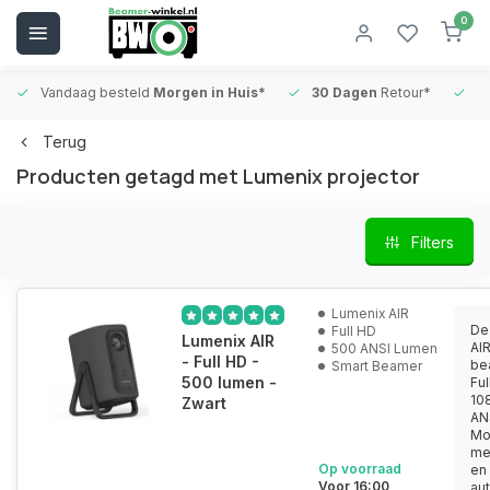
0
Vandaag besteld
Morgen in Huis*
30 Dagen
Retour*
B
Terug
Producten getagd met Lumenix projector
Filters
Lumenix AIR
De
Full HD
Lumenix AIR
AIR
500 ANSI Lumen
- Full HD -
be
Smart Beamer
500 lumen -
Ful
10
Zwart
AN
Mo
met
Op voorraad
en
Voor 16:00
au