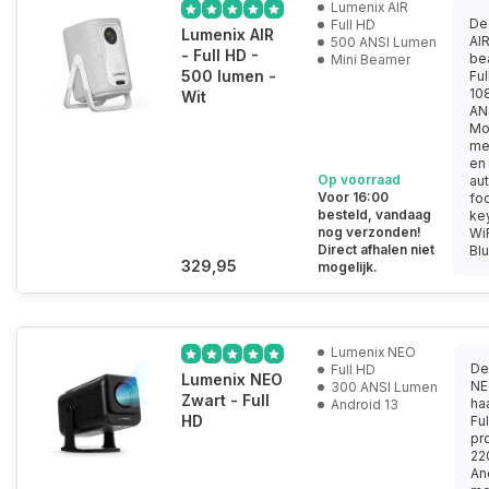
Lumenix AIR
De
Full HD
Lumenix AIR
AIR
500 ANSI Lumen
- Full HD -
be
Mini Beamer
500 lumen -
Ful
10
Wit
AN
Mo
met
en
Op voorraad
au
Voor 16:00
fo
besteld, vandaag
ke
nog verzonden!
WiF
Direct afhalen niet
Blu
329,95
mogelijk.
Lumenix NEO
De
Full HD
Lumenix NEO
NE
300 ANSI Lumen
Zwart - Full
ha
Android 13
HD
Fu
pro
22
An