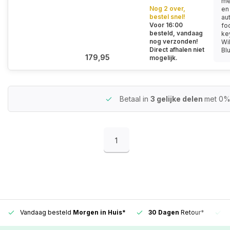
me
Nog 2 over,
en
bestel snel!
au
Voor 16:00
fo
besteld, vandaag
ke
nog verzonden!
Wi
Direct afhalen niet
Blu
179,95
mogelijk.
Betaal in
3 gelijke delen
met 0%
1
Vandaag besteld
Morgen in Huis*
30 Dagen
Retour*