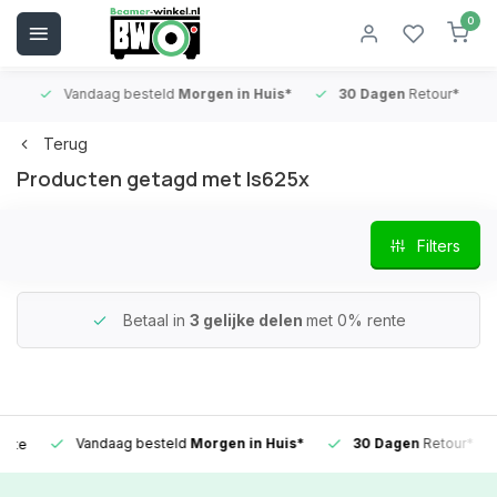
0
Vandaag besteld
Morgen in Huis*
30 Dagen
Retour*
B
Terug
Producten getagd met ls625x
Filters
Betaal in
3 gelijke delen
met 0% rente
Vandaag besteld
Morgen in Huis*
30 Dagen
Retour*