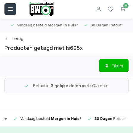
0
Vandaag besteld
Morgen in Huis*
30 Dagen
Retour*
B
Terug
Producten getagd met ls625x
Filters
Betaal in
3 gelijke delen
met 0% rente
Vandaag besteld
Morgen in Huis*
30 Dagen
Retour*