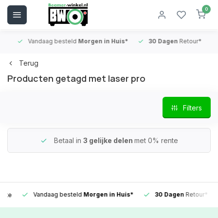
0
Vandaag besteld
Morgen in Huis*
30 Dagen
Retour*
B
Terug
Producten getagd met laser pro
Filters
Betaal in
3 gelijke delen
met 0% rente
Vandaag besteld
Morgen in Huis*
30 Dagen
Retour*