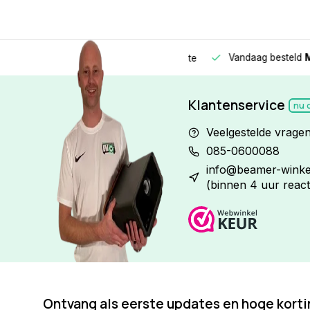
Vandaag besteld
Morge
Betaal in
3 gelijke delen
met 0% rente
Klantenservice
nu 
Veelgestelde vrage
085-0600088
info@beamer-winkel
(binnen 4 uur react
Ontvang als eerste updates en hoge kort