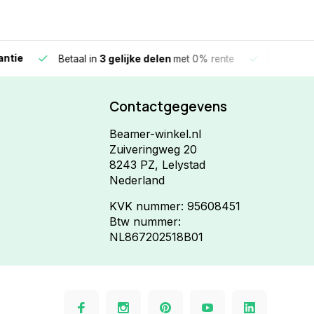
e
Vandaag beste
Betaal in
3 gelijke delen
met 0% rente
Contactgegevens
Beamer-winkel.nl
Zuiveringweg 20
8243 PZ, Lelystad
Nederland
KVK nummer: 95608451
Btw nummer:
NL867202518B01