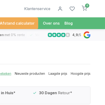
0
Klantenservice
Afstand calculator
Over ons
Blog
4,9
/
5
met 0% rente
Vandaag besteld
Morgen in Huis*
30 Dag
bekeken
Nieuwste producten
Laagste prijs
Hoogste prijs
in Huis*
30 Dagen
Retour*