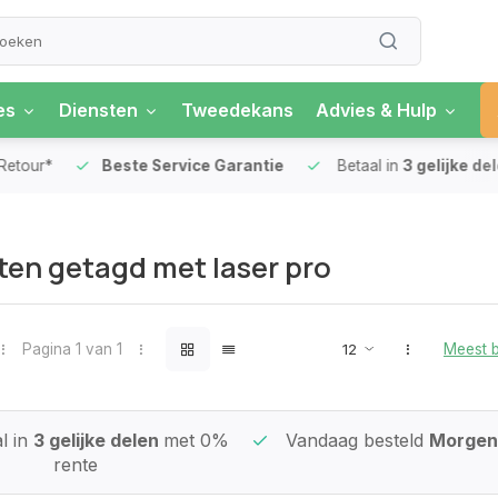
es
Diensten
Tweedekans
Advies & Hulp
our*
Beste Service Garantie
Betaal in
3 gelijke delen
en getagd met laser pro
Pagina 1 van 1
Meest 
l in
3 gelijke delen
met 0%
Vandaag besteld
Morgen 
rente