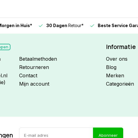
n in Huis*
30 Dagen
Retour*
Beste Service Garanti
Informatie
open
n
Betaalmethoden
Over ons
Retourneren
Blog
.nl
Contact
Merken
ie)
Mijn account
Categorieën
ingen
Abonneer