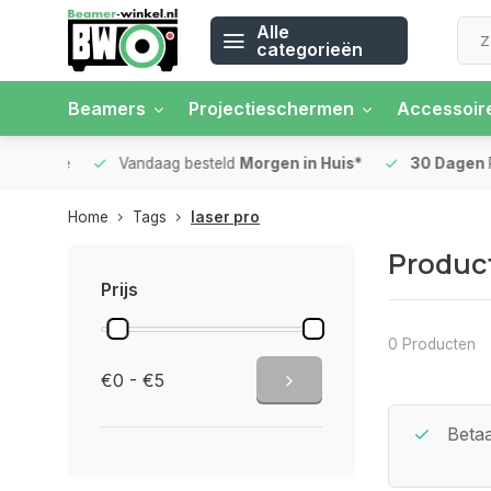
Alle
categorieën
Beamers
Projectieschermen
Accessoir
 rente
Vandaag besteld
Morgen in Huis*
30 Dagen
Ret
Home
Tags
laser pro
Product
Prijs
0 Producten
€0 - €5
Beste Service Garantie
Betaa