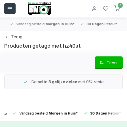
0
Vandaag besteld
Morgen in Huis*
30 Dagen
Retour*
B
Terug
Producten getagd met hz40st
Filters
Betaal in
3 gelijke delen
met 0% rente
Vandaag besteld
Morgen in Huis*
30 Dagen
Retour*