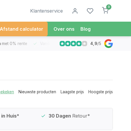
0
Klantenservice
Afstand calculator
Over ons
Blog
4,9
/
5
met 0% rente
Vandaag besteld
Morgen in Huis*
30 Dag
bekeken
Nieuwste producten
Laagste prijs
Hoogste prijs
in Huis*
30 Dagen
Retour*