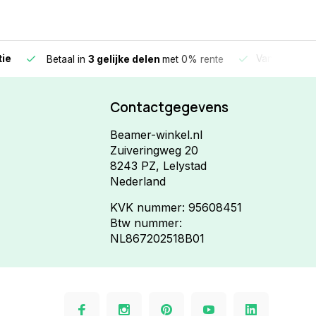
e
Vandaag beste
Betaal in
3 gelijke delen
met 0% rente
Contactgegevens
Beamer-winkel.nl
Zuiveringweg 20
8243 PZ, Lelystad
Nederland
KVK nummer: 95608451
Btw nummer:
NL867202518B01