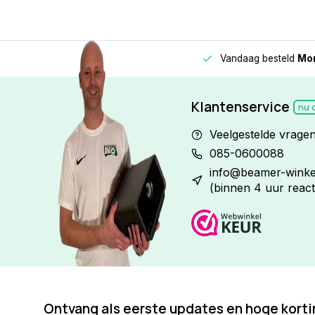
Vandaag besteld
Morge
Betaal in
3 gelijke delen
met 0% rente
Klantenservice
nu 
Veelgestelde vrage
085-0600088
info@beamer-winkel
(binnen 4 uur react
Ontvang als eerste updates en hoge kort