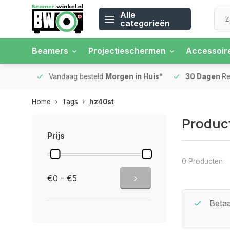
Alle
categorieën
Beamers
Projectieschermen
Accessoir
 rente
Vandaag besteld
Morgen in Huis*
30 Dagen
Ret
Home
Tags
hz40st
Produc
Prijs
0 Producten
€0 - €5
Beste Service Garantie
Betaa