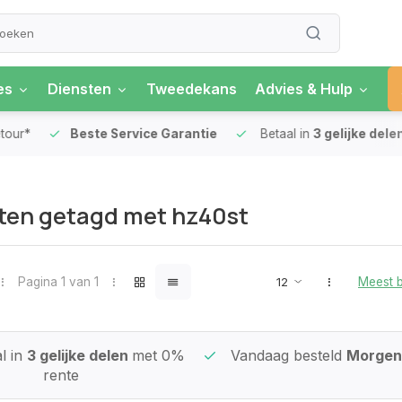
es
Diensten
Tweedekans
Advies & Hulp
our*
Beste Service Garantie
Betaal in
3 gelijke delen
ten getagd met hz40st
Pagina 1 van 1
Meest 
l in
3 gelijke delen
met 0%
Vandaag besteld
Morgen 
rente