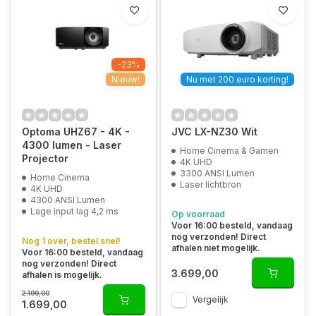
-23%
Nieuw!
Nu met 200 euro korting!
Optoma UHZ67 - 4K -
JVC LX-NZ30 Wit
4300 lumen - Laser
Home Cinema & Gamen
Projector
4K UHD
3300 ANSI Lumen
Home Cinema
Laser lichtbron
4K UHD
4300 ANSI Lumen
Lage input lag 4,2 ms
Op voorraad
Voor 16:00 besteld, vandaag
nog verzonden! Direct
Nog 1 over, bestel snel!
afhalen niet mogelijk.
Voor 16:00 besteld, vandaag
nog verzonden! Direct
3.699,00
afhalen is mogelijk.
2.199,00
Vergelijk
1.699,00