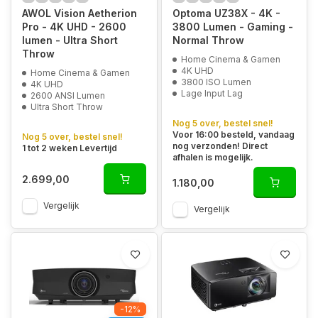
AWOL Vision Aetherion
Optoma UZ38X - 4K -
Pro - 4K UHD - 2600
3800 Lumen - Gaming -
lumen - Ultra Short
Normal Throw
Throw
Home Cinema & Gamen
4K UHD
Home Cinema & Gamen
3800 ISO Lumen
4K UHD
Lage Input Lag
2600 ANSI Lumen
Ultra Short Throw
Nog 5 over, bestel snel!
Voor 16:00 besteld, vandaag
Nog 5 over, bestel snel!
nog verzonden! Direct
1 tot 2 weken Levertijd
afhalen is mogelijk.
2.699,00
1.180,00
Vergelijk
Vergelijk
-12%