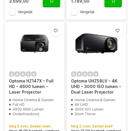
3.699,00
1.789,00
Vergelijk
Vergelijk
Optoma HZ147X – Full
Optoma UHZ58LV – 4K
HD – 4600 lumen –
UHD – 3000 ISO lumen –
Laser Projector
Dual Laser Projector
Home Cinema & Gamen
Home Cinema & Gamen
Full HD
4K UHD
4600 ANSI Lumen
3000 ISO Lumen
Onderhoudsvrij
Short Throw
Nog 5 over, bestel snel!
Nog 2 over, bestel snel!
Voor 16:00 besteld, vandaag
Voor 17:00 besteld, vandaag