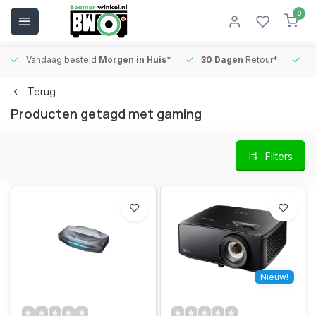
0
Vandaag besteld
Morgen in Huis*
30 Dagen
Retour*
B
Terug
Producten getagd met gaming
Filters
Nieuw!