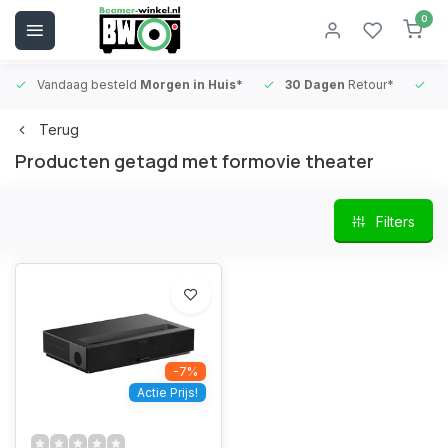
0
Vandaag besteld
Morgen in Huis*
30 Dagen
Retour*
B
Terug
Producten getagd met formovie theater
Filters
-7%
Actie Prijs!