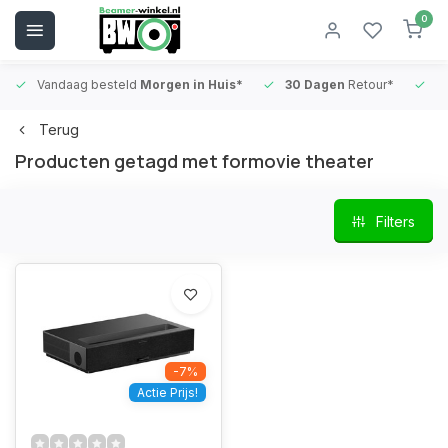
0
Vandaag besteld
Morgen in Huis*
30 Dagen
Retour*
B
Terug
Producten getagd met formovie theater
Filters
-7%
Actie Prijs!