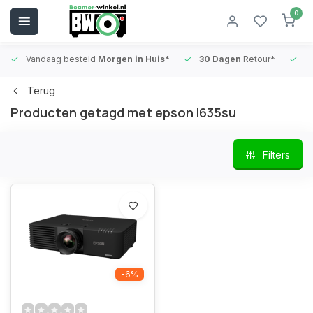
0
Vandaag besteld
Morgen in Huis*
30 Dagen
Retour*
B
Terug
Producten getagd met epson l635su
Filters
-6%