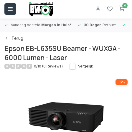
0
Vandaag besteld
Morgen in Huis*
30 Dagen
Retour*
B
Terug
Epson EB-L635SU Beamer - WUXGA -
6000 Lumen - Laser
0/10 (0 Reviews)
Vergelijk
-6%