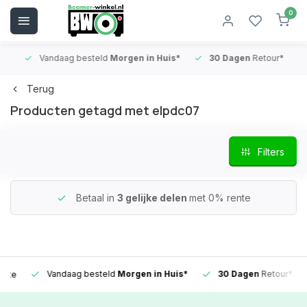
0
Vandaag besteld
Morgen in Huis*
30 Dagen
Retour*
B
Terug
Producten getagd met elpdc07
Filters
Betaal in
3 gelijke delen
met 0% rente
Vandaag besteld
Morgen in Huis*
30 Dagen
Retour*