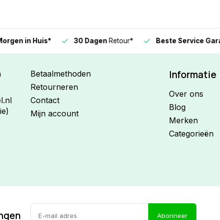
n in Huis*
30 Dagen
Retour*
Beste Service Garanti
Informatie
n
Betaalmethoden
Retourneren
Over ons
.nl
Contact
Blog
ie)
Mijn account
Merken
Categorieën
ingen
Abonneer