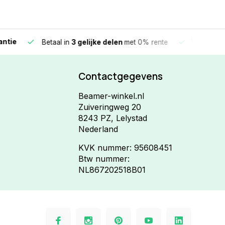
e
Vandaag beste
Betaal in
3 gelijke delen
met 0% rente
Contactgegevens
Beamer-winkel.nl
Zuiveringweg 20
8243 PZ, Lelystad
Nederland
KVK nummer: 95608451
Btw nummer:
NL867202518B01