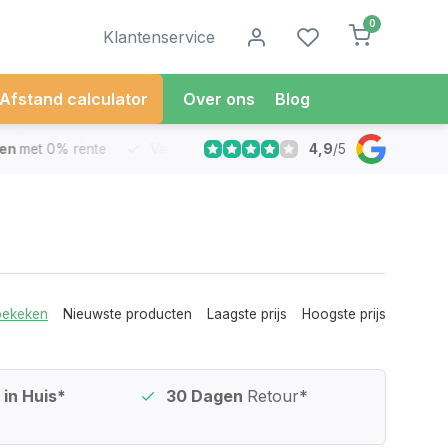
0
Klantenservice
Afstand calculator
Over ons
Blog
4,9
/
5
met 0% rente
Vandaag besteld
Morgen in Huis*
30 Dag
bekeken
Nieuwste producten
Laagste prijs
Hoogste prijs
in Huis*
30 Dagen
Retour*