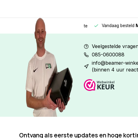
Vandaag besteld
Morge
Betaal in
3 gelijke delen
met 0% rente
Veelgestelde vrage
085-0600088
info@beamer-winkel
(binnen 4 uur react
Ontvang als eerste updates en hoge kort