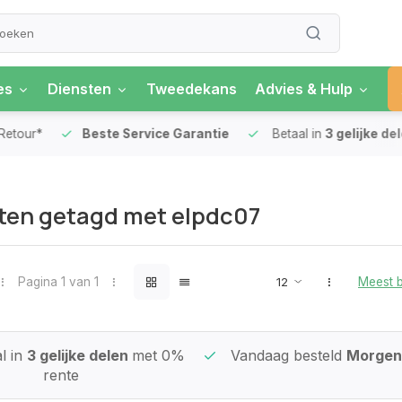
es
Diensten
Tweedekans
Advies & Hulp
our*
Beste Service Garantie
Betaal in
3 gelijke delen
ten getagd met elpdc07
Pagina 1 van 1
Meest 
l in
3 gelijke delen
met 0%
Vandaag besteld
Morgen 
rente