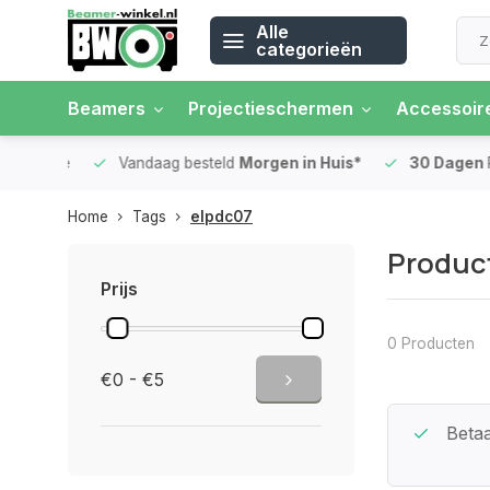
Alle
categorieën
Beamers
Projectieschermen
Accessoir
 rente
Vandaag besteld
Morgen in Huis*
30 Dagen
Ret
Home
Tags
elpdc07
Produc
Prijs
0 Producten
€0 - €5
Beste Service Garantie
Betaa