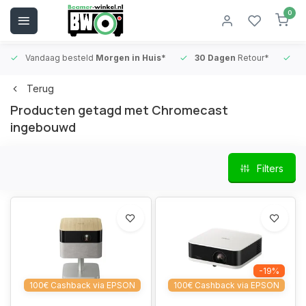
0
Vandaag besteld
Morgen in Huis*
30 Dagen
Retour*
B
Terug
Producten getagd met Chromecast
ingebouwd
Filters
-19%
100€ Cashback via EPSON
100€ Cashback via EPSON