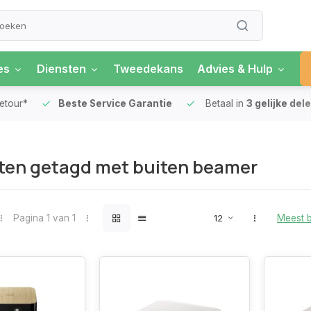
es
Diensten
Tweedekans
Advies & Hulp
our*
Beste Service Garantie
Betaal in
3 gelijke delen
ten getagd met buiten beamer
Pagina 1 van 1
Meest 