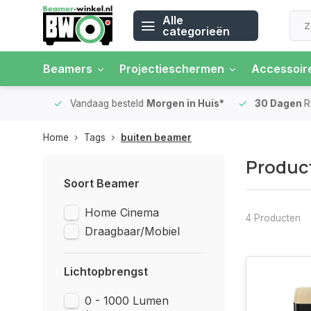
Alle
categorieën
Beamers
Projectieschermen
Accessoir
 rente
Vandaag besteld
Morgen in Huis*
30 Dagen
Ret
Home
Tags
buiten beamer
Produc
Soort Beamer
Home Cinema
4 Producten
Draagbaar/Mobiel
Lichtopbrengst
0 - 1000 Lumen