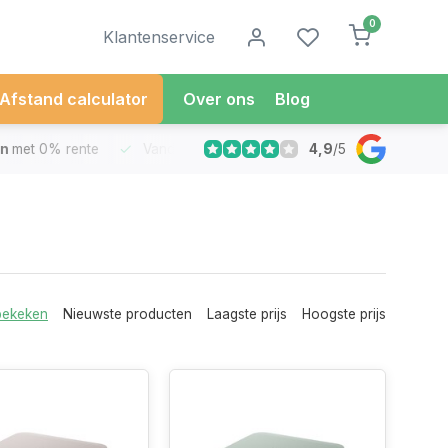
0
Klantenservice
Afstand calculator
Over ons
Blog
4,9
/
5
met 0% rente
Vandaag besteld
Morgen in Huis*
30 Dag
bekeken
Nieuwste producten
Laagste prijs
Hoogste prijs