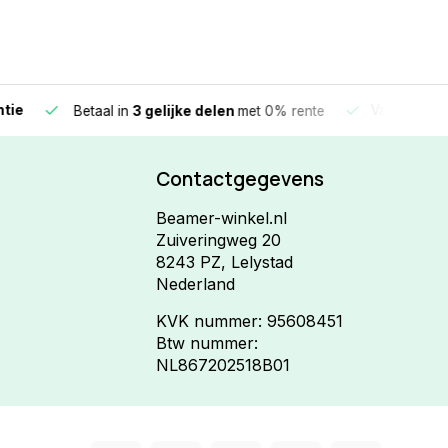
e
Vandaag beste
Betaal in
3 gelijke delen
met 0% rente
Contactgegevens
Beamer-winkel.nl
Zuiveringweg 20
8243 PZ, Lelystad
Nederland
KVK nummer: 95608451
Btw nummer:
NL867202518B01