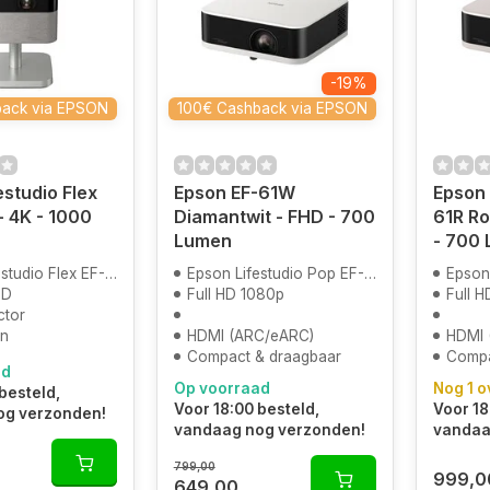
-19%
back via EPSON
100€ Cashback via EPSON
estudio Flex
Epson EF-61W
Epson 
- 4K - 1000
Diamantwit - FHD - 700
61R R
Lumen
- 700
udio Flex EF-72 Eik
Epson Lifestudio Pop EF-61W
Epson 
HD
Full HD 1080p
Full 
ctor
en
HDMI (ARC/eARC)
HDMI 
Compact & draagbaar
Compa
ad
Op voorraad
Nog 1 o
besteld,
Voor 18:00 besteld,
Voor 18
og verzonden!
vandaag nog verzonden!
vandaa
799,00
999,0
649,00