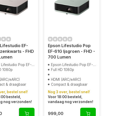
Lifestudio EF-
Epson Lifestudio Pop
ozenkwarts - FHD
EF-61G Ijsgroen - FHD -
 Lumen
700 Lumen
Lifestudio Pop EF-61G
Epson Lifestudio Pop EF-61G
HD 1080p
Full HD 1080p
(ARC/eARC)
HDMI (ARC/eARC)
ct & draagbaar
Compact & draagbaar
ver, bestel snel!
Nog 3 over, bestel snel!
:00 besteld,
Voor 18:00 besteld,
g nog verzonden!
vandaag nog verzonden!
0
999,00