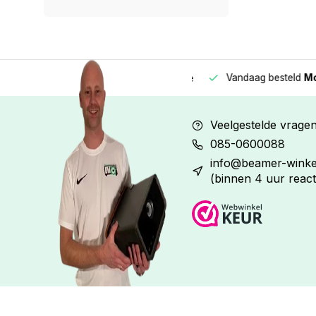
Vandaag besteld
Morge
Betaal in
3 gelijke delen
met 0% rente
Veelgestelde vrage
085-0600088
info@beamer-winkel
(binnen 4 uur react