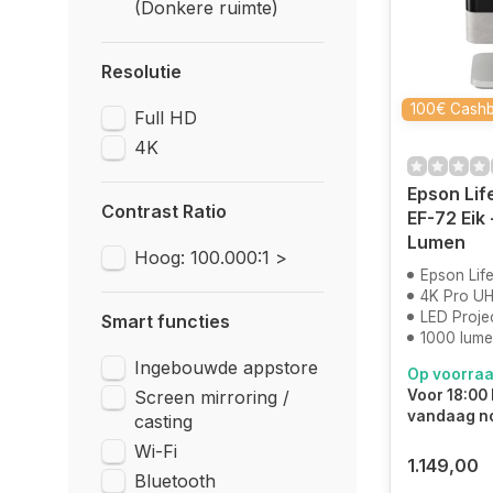
(Donkere ruimte)
Resolutie
100€ Cash
Full HD
4K
Epson Lif
Contrast Ratio
EF-72 Eik 
Lumen
Hoog: 100.000:1 >
Epson Lifest
4K Pro U
LED Proje
Smart functies
1000 lum
Ingebouwde appstore
Op voorra
Screen mirroring /
Voor 18:00 
vandaag n
casting
Wi-Fi
1.149,00
Bluetooth