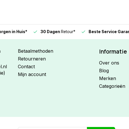
n in Huis*
30 Dagen
Retour*
Beste Service Garanti
Informatie
n
Betaalmethoden
Retourneren
Over ons
.nl
Contact
Blog
ie)
Mijn account
Merken
Categorieën