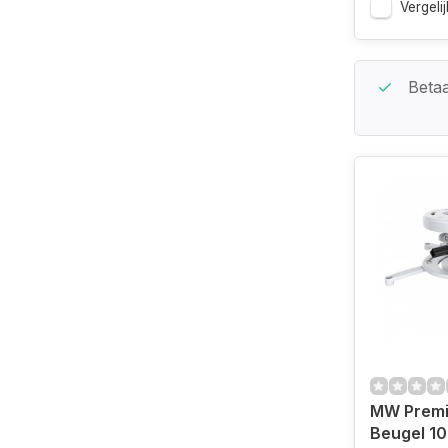
Vergelij
Beste Service Garantie
Betaa
MW Prem
Beugel 10