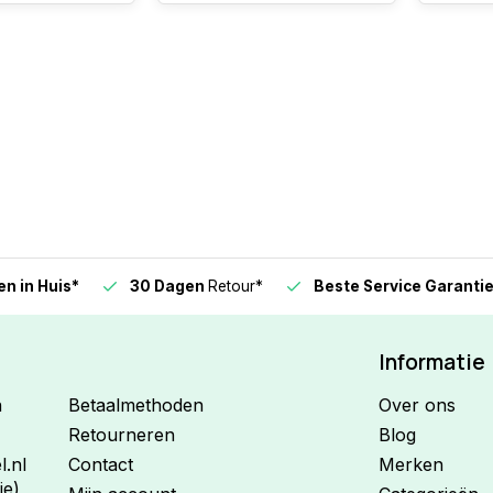
n in Huis*
30 Dagen
Retour*
Beste Service Garanti
Informatie
n
Betaalmethoden
Over ons
Retourneren
Blog
.nl
Contact
Merken
ie)