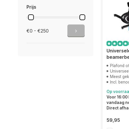
Prijs
€0 - €250
Universel
beamerbe
Plafond o
Universee
Meest ge
Incl. ben
Op voorra
Voor 16:00 
vandaag n
Direct afha
59,95