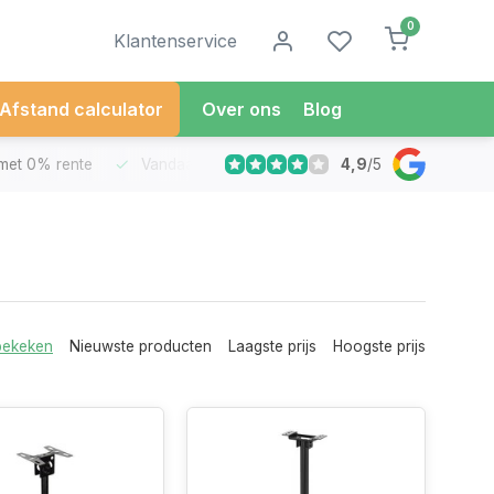
0
Klantenservice
Afstand calculator
Over ons
Blog
4,9
/
5
met 0% rente
Vandaag besteld
Morgen in Huis*
30 Dag
bekeken
Nieuwste producten
Laagste prijs
Hoogste prijs