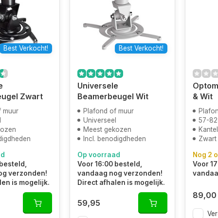
Best Verkocht!
Best Verkocht!
e
Universele
Optom
ugel Zwart
Beamerbeugel Wit
& Wit
f muur
Plafond of muur
Plafo
l
Universeel
57-8
kozen
Meest gekozen
Kante
odigdheden
Incl. benodigdheden
Zwart
ad
Op voorraad
Nog 2 o
besteld,
Voor 16:00 besteld,
Voor 17
og verzonden!
vandaag nog verzonden!
vandaa
len is mogelijk.
Direct afhalen is mogelijk.
89,00
59,95
Ver