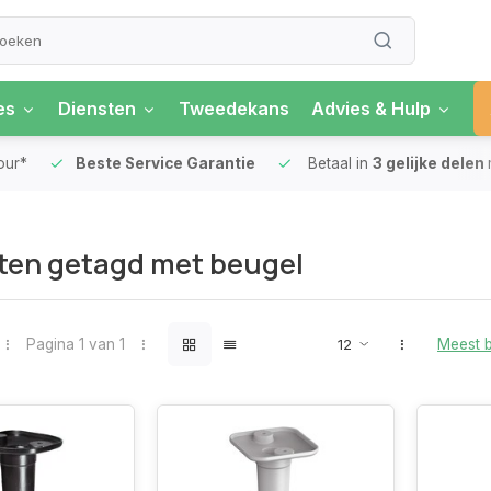
es
Diensten
Tweedekans
Advies & Hulp
our*
Beste Service Garantie
Betaal in
3 gelijke delen
ten getagd met beugel
Pagina 1 van 1
Meest 