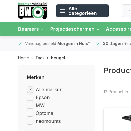
Alle
categorieën
Beamers
Projectieschermen
Accessoir
 rente
Vandaag besteld
Morgen in Huis*
30 Dagen
Ret
Home
Tags
beugel
Produc
Merken
Alle merken
12 Producten
Epson
MW
Optoma
neomounts