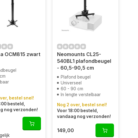
a OCM815 zwart
Neomounts CL25-
540BL1 plafondbeugel
- 60,5-90,5 cm
ndbeugel
2cm
Plafond beugel
lbaar
Universeel
60 - 90 cm
In lengte verstelbaar
ver, bestel snel!
:00 besteld,
Nog 2 over, bestel snel!
g nog verzonden!
Voor 18:00 besteld,
vandaag nog verzonden!
149,00
gelijk