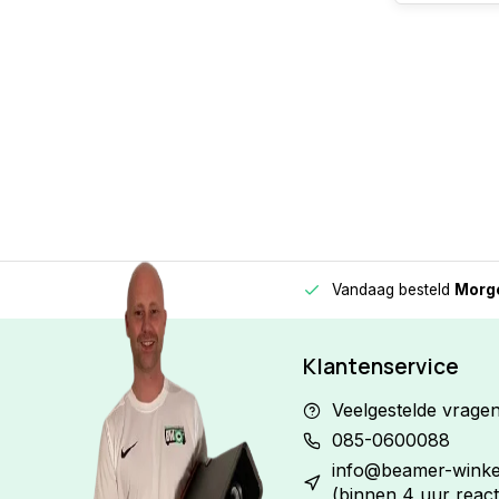
Vandaag besteld
Morge
Betaal in
3 gelijke delen
met 0% rente
Klantenservice
Veelgestelde vrage
085-0600088
info@beamer-winkel
(binnen 4 uur react