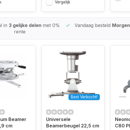
k
Vergelijk
l in
3 gelijke delen
met 0%
Vandaag besteld
Morgen 
rente
Best Verkocht!
ium Beamer
Universele
Neomo
,9 cm
Beamerbeugel 22,5 cm
C80 Pl