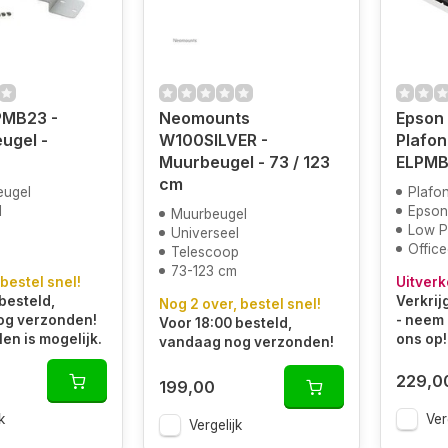
PMB23 -
Neomounts
Epson 
ugel -
W100SILVER -
Plafon
Muurbeugel - 73 / 123
ELPM
cm
eugel
Plafo
l
Epson
Muurbeugel
Low Pr
Universeel
Offic
Telescoop
73-123 cm
 bestel snel!
Uitverk
besteld,
Verkrij
Nog 2 over, bestel snel!
og verzonden!
- neem 
Voor 18:00 besteld,
len is mogelijk.
ons op!
vandaag nog verzonden!
229,0
199,00
k
Ver
Vergelijk