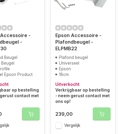
Accessoire -
Epson Accessoire -
dbeugel -
Plafondbeugel -
B30
ELPMB22
nd Beugel
Plafond beugel
 Beugel
Universeel
ofile
Epson
eel Epson Product
18cm
ocht
Uitverkocht
gbaar op bestelling
Verkrijgbaar op bestelling
gerust contact met
- neem gerust contact met
ons op!
0
239,00
gelijk
Vergelijk