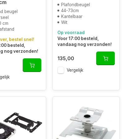
 cm
Plafondbeugel
44-73cm
nd beugel
Kantelbaar
rseel
Wit
0 cm
afstand
Op voorraad
Voor 17:00 besteld,
ver, bestel snel!
vandaag nog verzonden!
:00 besteld,
g nog verzonden!
135,00
Vergelijk
gelijk