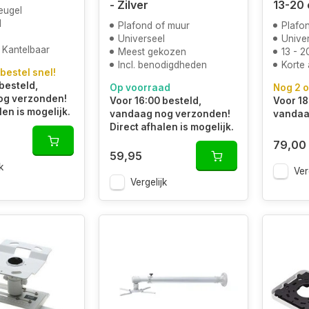
- Zilver
13-20
eugel
l
Plafond of muur
Plafo
Universeel
Unive
 Kantelbaar
Meest gekozen
13 - 2
Incl. benodigdheden
Korte 
 bestel snel!
besteld,
Op voorraad
Nog 2 o
og verzonden!
Voor 16:00 besteld,
Voor 18
len is mogelijk.
vandaag nog verzonden!
vandaa
Direct afhalen is mogelijk.
79,00
59,95
k
Ver
Vergelijk