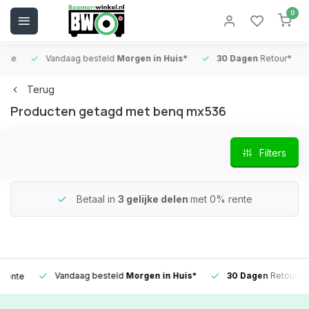
0
Vandaag besteld
Morgen in Huis*
30 Dagen
Retour*
B
Terug
Producten getagd met benq mx536
Filters
Betaal in
3 gelijke delen
met 0% rente
Vandaag besteld
Morgen in Huis*
30 Dagen
Retour*
e