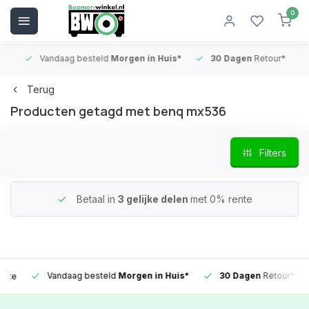
0
Vandaag besteld
Morgen in Huis*
30 Dagen
Retour*
B
Terug
Producten getagd met benq mx536
Filters
Betaal in
3 gelijke delen
met 0% rente
Vandaag besteld
Morgen in Huis*
30 Dagen
Retour*