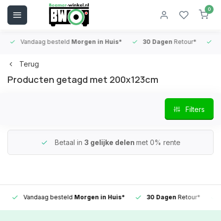
0
Vandaag besteld
Morgen in Huis*
30 Dagen
Retour*
B
Terug
Producten getagd met 200x123cm
Filters
Betaal in
3 gelijke delen
met 0% rente
Vandaag besteld
Morgen in Huis*
30 Dagen
Retour*