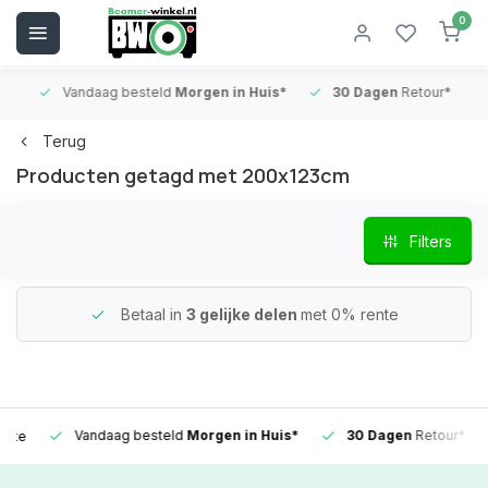
0
Vandaag besteld
Morgen in Huis*
30 Dagen
Retour*
B
Terug
Producten getagd met 200x123cm
Filters
Betaal in
3 gelijke delen
met 0% rente
Vandaag besteld
Morgen in Huis*
30 Dagen
Retour*