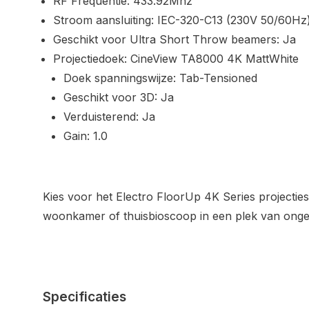
RF Frequentie:
433.92Mhz
Stroom aansluiting:
IEC-320-C13 (230V 50/60Hz
Geschikt voor Ultra Short Throw beamers:
Ja
Projectiedoek:
CineView TA8000 4K MattWhite
Doek spanningswijze:
Tab-Tensioned
Geschikt voor 3D:
Ja
Verduisterend:
Ja
Gain:
1.0
Kies voor het Electro FloorUp 4K Series projectie
woonkamer of thuisbioscoop in een plek van ongeë
Specificaties