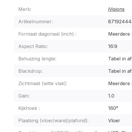
Merk:
iVisions
Artikelnummer:
87192444
Formaat diagonaal (inch) :
Meerdere 
Aspect Ratio:
16:9
Behuizing lengte:
Tabel in a
Blackdrop:
Tabel in a
Zichtmaat (witte vlak):
Meerdere 
Gain:
1.0
Kijkhoek :
160°
Plaatsing (vloer/wand/plafond):
Vloer