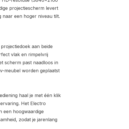
ra HD-resolutie (3840x2160
dige projectiescherm levert
g naar een hoger niveau tilt.
projectiedoek aan beide
ect vlak en rimpelvrij
et scherm past naadloos in
tv-meubel worden geplaatst
diening haal je met één klik
mervaring. Het Electro
een een hoogwaardige
amheid, zodat je jarenlang