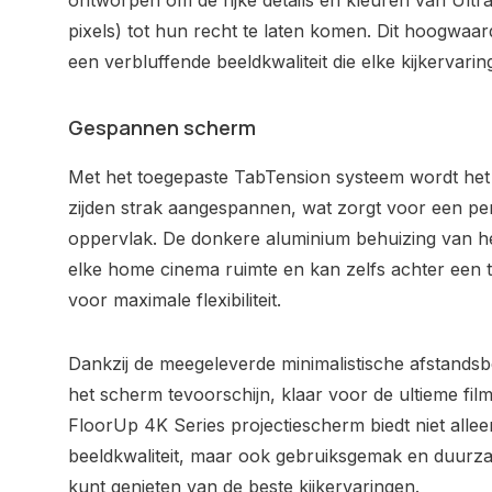
ontworpen om de rijke details en kleuren van Ult
pixels) tot hun recht te laten komen. Dit hoogwaar
een verbluffende beeldkwaliteit die elke kijkervarin
Gespannen scherm
Met het toegepaste TabTension systeem wordt het 
zijden strak aangespannen, wat zorgt voor een perf
oppervlak. De donkere aluminium behuizing van h
elke home cinema ruimte en kan zelfs achter een 
voor maximale flexibiliteit.
Dankzij de meegeleverde minimalistische afstandsbe
het scherm tevoorschijn, klaar voor de ultieme fil
FloorUp 4K Series projectiescherm biedt niet all
beeldkwaliteit, maar ook gebruiksgemak en duurza
kunt genieten van de beste kijkervaringen.