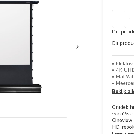
-
Dit prod
Dit produ
Elektri
4K UH
Mat Wit
Meerde
Bekijk al
Ontdek he
van iVisi
Cineview
HD-resolu
Lees me