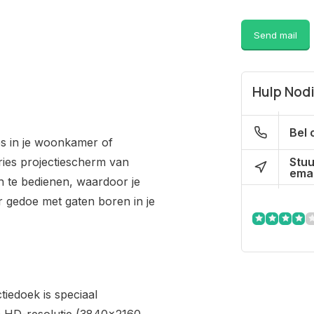
Send mail
Hulp Nod
Bel 
es in je woonkamer of
Stuu
ies projectiescherm van
emai
ch te bedienen, waardoor je
r gedoe met gaten boren in je
iedoek is speciaal