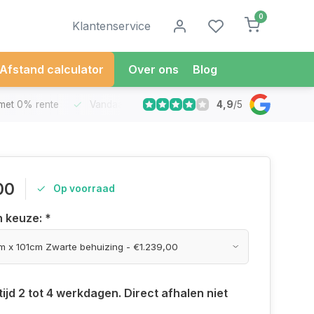
0
Klantenservice
Afstand calculator
Over ons
Blog
4,9
/
5
met 0% rente
Vandaag besteld
Morgen in Huis*
30 Dag
00
Op voorraad
n keuze:
*
ijd 2 tot 4 werkdagen. Direct afhalen niet