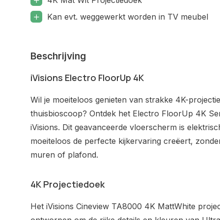
4K Mat Wit Projectiedoek
Kan evt. weggewerkt worden in TV meubel
Beschrijving
iVisions Electro FloorUp 4K
Wil je moeiteloos genieten van strakke 4K-projecti
thuisbioscoop? Ontdek het Electro FloorUp 4K Ser
iVisions. Dit geavanceerde vloerscherm is elektris
moeiteloos de perfecte kijkervaring creëert, zonde
muren of plafond.
4K Projectiedoek
Het iVisions Cineview TA8000 4K MattWhite project