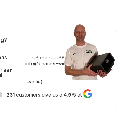
ig?
ons
085-0600088
info@beamer-winkel.nl
(binnen 4 uur
r een
l
reactie)
231
customers give us a
4,9
/
5
at