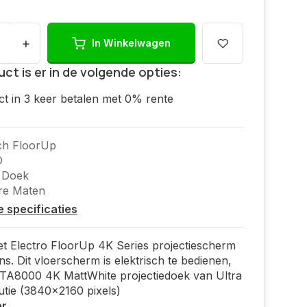
+
In Winkelwagen
uct is er in de volgende opties:
ct in 3 keer betalen met 0% rente
sch FloorUp
D
 Doek
re Maten
le specificaties
t Electro FloorUp 4K Series projectiescherm
ons. Dit vloerscherm is elektrisch te bedienen,
 TA8000 4K MattWhite projectiedoek van Ultra
tie (3840x2160 pixels)
er