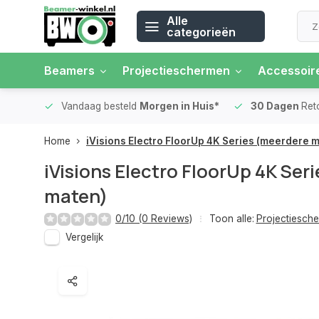
Alle
categorieën
Beamers
Projectieschermen
Accessoir
 rente
Vandaag besteld
Morgen in Huis*
30 Dagen
Ret
Home
iVisions Electro FloorUp 4K Series (meerdere 
iVisions Electro FloorUp 4K Ser
maten)
0/10 (0 Reviews)
Toon alle:
Projectiesch
Vergelijk