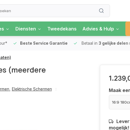
es
Diensten
Tweedekans
Advies & Hulp
our*
Beste Service Garantie
Betaal in
3 gelijke delen
maten)
ies (meerdere
1.239,
ermen
,
Elektrische Schermen
Maak ee
Levert
mogelijk!