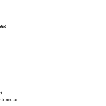
tie)
2)
ektromotor