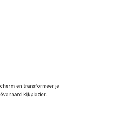
)
scherm en transformeer je
venaard kijkplezier.