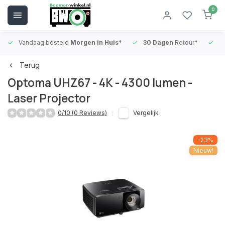
0
Vandaag besteld
Morgen in Huis*
30 Dagen
Retour*
B
Terug
Optoma UHZ67 - 4K - 4300 lumen -
Laser Projector
0/10 (0 Reviews)
Vergelijk
-23%
Nieuw!