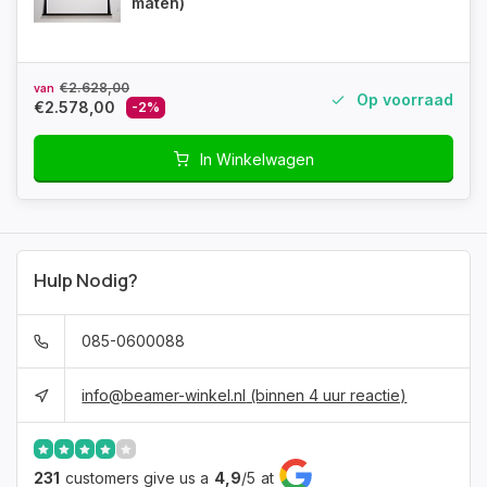
maten)
€2.628,00
van
Op voorraad
€2.578,00
-2%
In Winkelwagen
Hulp Nodig?
085-0600088
info@beamer-winkel.nl
(binnen 4 uur reactie)
231
customers give us a
4,9
/
5
at