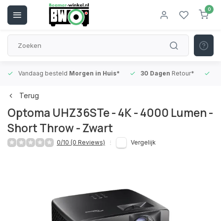
0
Vandaag besteld
Morgen in Huis*
30 Dagen
Retour*
B
Terug
Optoma UHZ36STe - 4K - 4000 Lumen -
Short Throw - Zwart
0/10 (0 Reviews)
Vergelijk