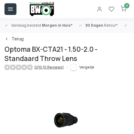
0
Vandaag besteld
Morgen in Huis*
30 Dagen
Retour*
B
Terug
Optoma BX-CTA21 - 1.50-2.0 -
Standaard Throw Lens
0/10 (0 Reviews)
Vergelijk