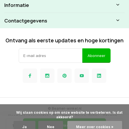
Informatie
Contactgegevens
Ontvang als eerste updates en hoge kortingen
Abonneer
© Beamer-winkel.nl
            Wij slaan cookies op om onze website te verbeteren. Is dat 
Algemene voorwaarden
Disclaimer
Privacy Policy
Sitemap
akkoord?

In Winkelwagen
Ja
Nee
Meer over cookies »