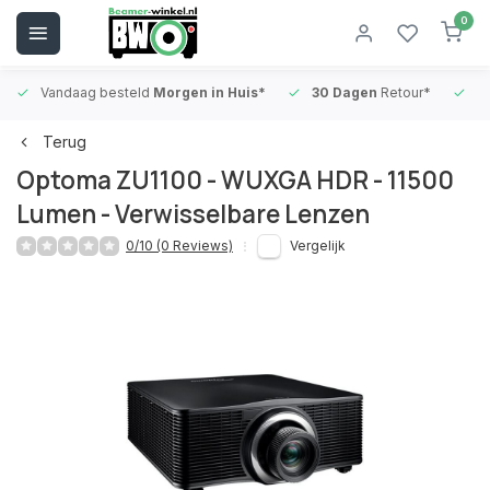
0
Vandaag besteld
Morgen in Huis*
30 Dagen
Retour*
B
Terug
Optoma ZU1100 - WUXGA HDR - 11500
Lumen - Verwisselbare Lenzen
0/10 (0 Reviews)
Vergelijk