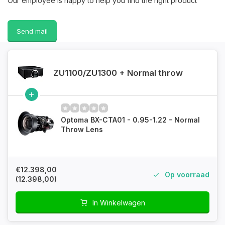
Our employee is happy to help you find the right product
Send mail
ZU1100/ZU1300 + Normal throw
Optoma BX-CTA01 - 0.95-1.22 - Normal
Throw Lens
€12.398,00
Op voorraad
(12.398,00)
In Winkelwagen