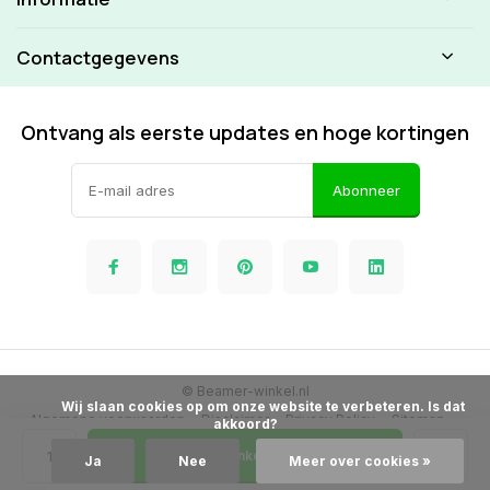
Contactgegevens
Ontvang als eerste updates en hoge kortingen
Abonneer
© Beamer-winkel.nl
            Wij slaan cookies op om onze website te verbeteren. Is dat 
Algemene voorwaarden
Disclaimer
Privacy Policy
Sitemap
akkoord?

In Winkelwagen
Ja
Nee
Meer over cookies »