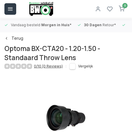
0
Vandaag besteld
Morgen in Huis*
30 Dagen
Retour*
B
Terug
Optoma BX-CTA20 - 1.20-1.50 -
Standaard Throw Lens
0/10 (0 Reviews)
Vergelijk