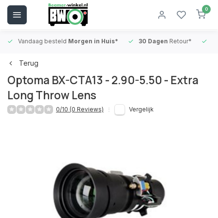
0
Vandaag besteld
Morgen in Huis*
30 Dagen
Retour*
B
Terug
Optoma BX-CTA13 - 2.90-5.50 - Extra
Long Throw Lens
0/10 (0 Reviews)
Vergelijk