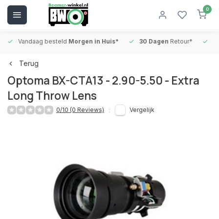
0
Vandaag besteld
Morgen in Huis*
30 Dagen
Retour*
B
Terug
Optoma BX-CTA13 - 2.90-5.50 - Extra
Long Throw Lens
0/10 (0 Reviews)
Vergelijk