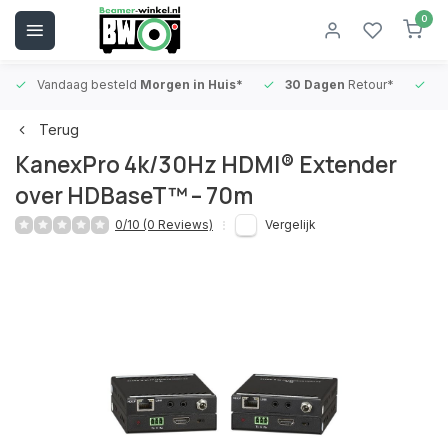
0
Vandaag besteld
Morgen in Huis*
30 Dagen
Retour*
B
Terug
KanexPro 4k/30Hz HDMI® Extender
over HDBaseT™ – 70m
0/10 (0 Reviews)
Vergelijk