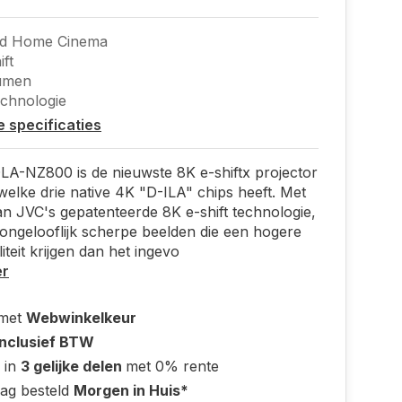
nd Home Cinema
ft
umen
echnologie
le specificaties
A-NZ800 is de nieuwste 8K e-shiftx projector
elke drie native 4K "D-ILA" chips heeft. Met
n JVC's gepatenteerde 8K e-shift technologie,
 ongelooflijk scherpe beelden die een hogere
iteit krijgen dan het ingevo
er
 met
Webwinkelkeur
Inclusief BTW
 in
3 gelijke delen
met 0% rente
ag besteld
Morgen in Huis*