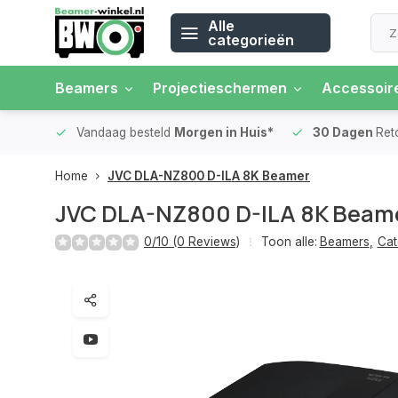
Alle
categorieën
Beamers
Projectieschermen
Accessoir
 rente
Vandaag besteld
Morgen in Huis*
30 Dagen
Ret
Home
JVC DLA-NZ800 D-ILA 8K Beamer
JVC DLA-NZ800 D-ILA 8K Beam
0/10 (0 Reviews)
Toon alle:
Beamers
,
Cat