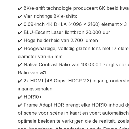
✔️ 8K/e-shift technologie produceert 8K beeld kwali
✔️ Vier richtings 8K e-shiftx
✔️ 0.69-inch 4K D-ILA (4096 x 2160) element x 3
✔️ BLU-Escent Laser lichtbron 20.000 uur
✔️ Hoge helderheid van 2.700 lumen
✔️ Hoogwaardige, volledig glazen lens met 17 ele
diameter van 65 mm
✔️ Native Contrast Ratio van 100.000:1 zorgt voo
Ratio van ∞:1
✔️ 2x HDMI (48 Gbps, HDCP 2.3) ingang, onders
ingangssignalen
✔️ HDR10+ .
✔️ Frame Adapt HDR brengt elke HDR10-inhoud d
of scène voor scène in kaart en voert automatisc
optimale beelden te verkrijgen die de realiteit, zoa