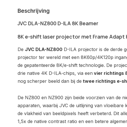
Beschrijving
JVC DLA-NZ800 D-ILA 8K Beamer
8K e-shift laser projector met Frame Adapt
De
JVC DLA-NZ800
D-ILA projector is de derde 
projector ter wereld met een 8K60p/4K120p ingang
de gepatenteerde 8K/e-shift technologie. De proj
drie native 4K D-ILA-chips, via een
vier richtings 
nog scherper beeld dan bij de
twee richtings e-sh
De NZ800 en NZ900 zijn beide voorzien van de ni
apparaten, waarbij JVC de uitlijning van vloeibare k
de vlakheid van beeldpixels heeft verbeterd. Dit all
1,5x de native contrast ratio en een betere algemene