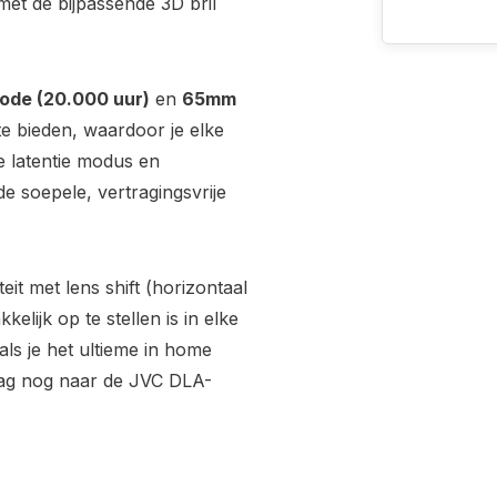
met de bijpassende 3D bril
iode (20.000 uur)
en
65mm
 bieden, waardoor je elke
ge latentie modus en
 soepele, vertragingsvrije
teit met lens shift (horizontaal
lijk op te stellen is in elke
s je het ultieme in home
aag nog naar de JVC DLA-