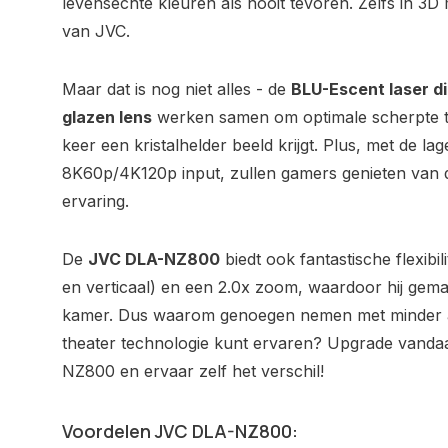
levensechte kleuren als nooit tevoren. Zelfs in 3D 
van JVC.
Maar dat is nog niet alles - de
BLU-Escent laser d
glazen lens
werken samen om optimale scherpte te
keer een kristalhelder beeld krijgt. Plus, met de la
8K60p/4K120p input, zullen gamers genieten van de
ervaring.
De
JVC DLA-NZ800
biedt ook fantastische flexibili
en verticaal) en een 2.0x zoom, waardoor hij gemakke
kamer. Dus waarom genoegen nemen met minder al
theater technologie kunt ervaren? Upgrade vand
NZ800 en ervaar zelf het verschil!
Voordelen JVC DLA-NZ800: