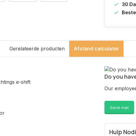
30 D
Beste
s
Gerelateerde producten
Afstand calculator
Do you have
htings e-shift
Our employee 
Send mail
or
Hulp Nod