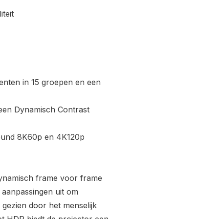
teit
menten in 15 groepen en een
r een Dynamisch Contrast
teund 8K60p en 4K120p
ynamisch frame voor frame
h aanpassingen uit om
ls gezien door het menselijk