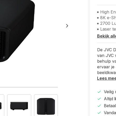
High E
8K e-Shi
2700 L
Laser t
Bekijk al
De JVC DL
van JVC w
behulp va
ervaar je
beeldkwal
Lees me
Veilig
Altijd
Betaal
Vanda