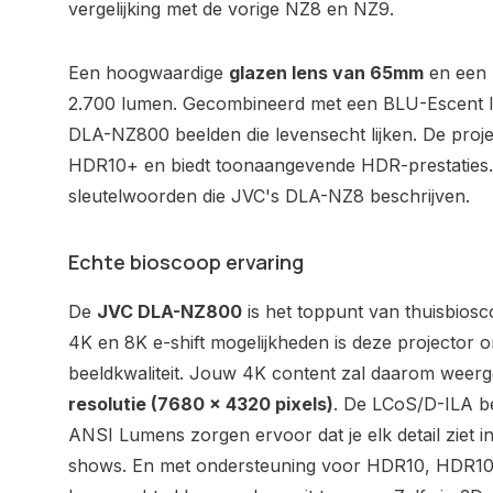
vergelijking met de vorige NZ8 en NZ9.
Een hoogwaardige
glazen lens van 65mm
en een 
2.700 lumen. Gecombineerd met een BLU-Escent las
DLA-NZ800 beelden die levensecht lijken. De proje
HDR10+ en biedt toonaangevende HDR-prestaties.
sleutelwoorden die JVC's DLA-NZ8 beschrijven.
Echte bioscoop ervaring
De
JVC DLA-NZ800
is het toppunt van thuisbiosc
4K en 8K e-shift mogelijkheden is deze projector 
beeldkwaliteit. Jouw 4K content zal daarom weer
resolutie (7680 × 4320 pixels)
. De LCoS/D-ILA b
ANSI Lumens zorgen ervoor dat je elk detail ziet in
shows. En met ondersteuning voor HDR10, HDR10