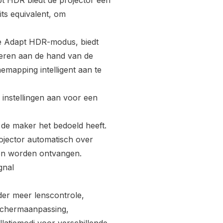
t HDR biedt de projector een
ts equivalent, om
ame Adapt HDR-modus, biedt
eren aan de hand van de
emapping intelligent aan te
instellingen aan voor een
de maker het bedoeld heeft.
ojector automatisch over
n worden ontvangen.
ignal
nder meer lenscontrole,
 schermaanpassing,