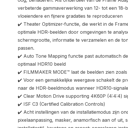
oog, benaderen. Als onderdeel van de Frame Adap
verbeterde gammaverwerking van 12- tot een 18-bi
vloeiendere en fijnere gradaties te reproduceren
✔️ Theater Optimizer-functie, die werkt in de Fr
optimale HDR-beelden door omgevingen te analys
schermgrootte, informatie te verzamelen en de ton
passen.
✔️ Auto Tone Mapping functie past automatisch de 
optimaal HDR10 beeld
✔️ FILMMAKER MODE™ laat de beelden zien zoals 
✔️ Voor een gemakkelijke weergave schakelt de pr
naar de HDR-beeldmodus wanneer HDR10-signale
✔️ Clear Motion Drive supporting 4K60P (4:4:4) s
✔️ ISF C3 (Certified Calibration Controls)
✔️ Acht instellingen van de installatiemodus zijn o
pixelaanpassing, masker, anamorfisch aan of uit,