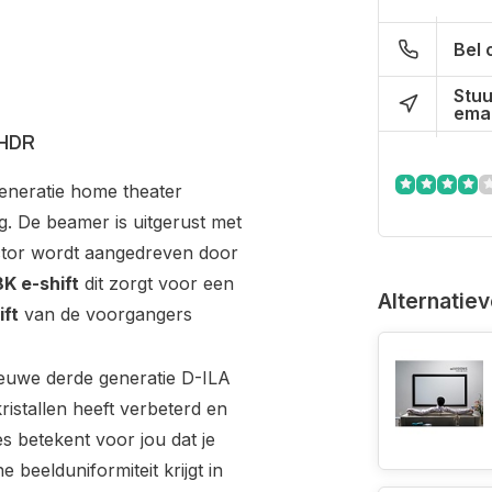
Bel 
Stuu
emai
 HDR
generatie home theater
. De beamer is uitgerust met
ector wordt aangedreven door
8K e-shift
dit zorgt voor een
Alternatie
ift
van de voorgangers
euwe derde generatie D-ILA
ristallen heeft verbeterd en
es betekent voor jou dat je
 beelduniformiteit krijgt in