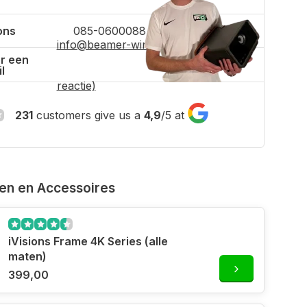
ons
085-0600088
info@beamer-winkel.nl
(binnen 4 uur
r een
l
reactie)
231
customers give us a
4,9
/
5
at
ven en Accessoires
iVisions Frame 4K Series (alle
maten)
399,00