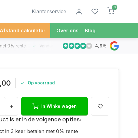
0
Klantenservice
Afstand calculator
Over ons
Blog
4,9
/
5
met 0% rente
Vandaag besteld
Morgen in Huis*
30 Dag
,00
Op voorraad
+
In Winkelwagen
uct is er in de volgende opties:
ct in 3 keer betalen met 0% rente