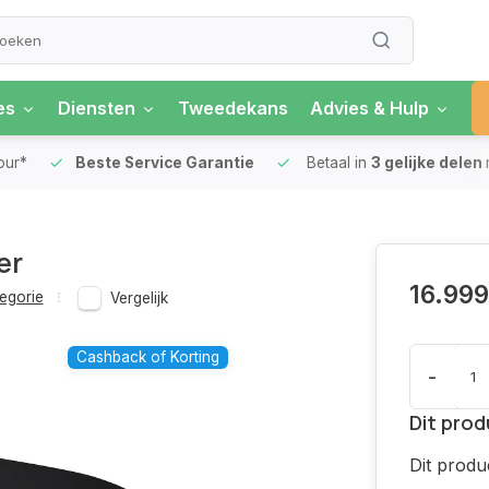
es
Diensten
Tweedekans
Advies & Hulp
our*
Beste Service Garantie
Betaal in
3 gelijke delen
er
16.999
egorie
Vergelijk
Cashback of Korting
-
Dit prod
Dit produ