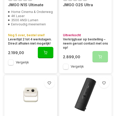
JMGO N1S Ultimate
JMGO O2S Ultra
Home Cinema & Onderweg
4K Laser
3500 ANSI Lumen
Eenvoudig meenemen
Nog 5 over, bestel snel!
Uitverkocht
Levertijd 2 tot 4 werkdagen.
Verkrijgbaar op bestelling –
Direct afhalen niet mogelijk!
neem gerust contact met ons
op!
2.199,00
2.899,00
Vergelijk
Vergelijk