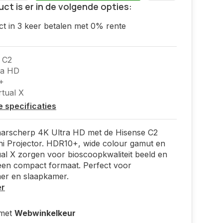
uct is er in de volgende opties:
ct in 3 keer betalen met 0% rente
 C2
ra HD
+
tual X
le specificaties
aarscherp 4K Ultra HD met de Hisense C2
i Projector. HDR10+, wide colour gamut en
al X zorgen voor bioscoopkwaliteit beeld en
 een compact formaat. Perfect voor
r en slaapkamer.
er
 met
Webwinkelkeur