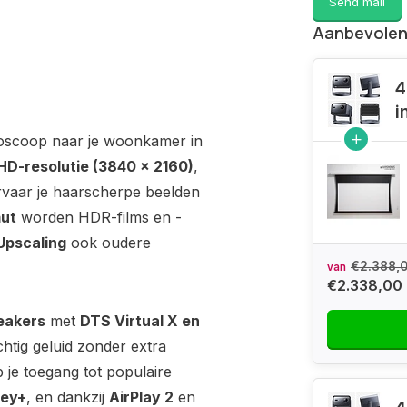
Send mail
Aanbevolen
4
i
oscoop naar je woonkamer in
 HD-resolutie (3840 × 2160)
,
rvaar je haarscherpe beelden
mut
worden HDR-films en -
Upscaling
ook oudere
€2.388,
van
€2.338,00
eakers
met
DTS Virtual X en
chtig geluid zonder extra
 je toegang tot populaire
ney+
, en dankzij
AirPlay 2
en