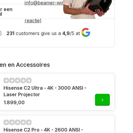
info@beamer-winkel.nl
(binnen 4 uur
r een
l
reactie)
231
customers give us a
4,9
/
5
at
ven en Accessoires
Hisense C2 Ultra - 4K - 3000 ANSI -
Laser Projector
1.899,00
Hisense C2 Pro - 4K - 2600 ANSI -