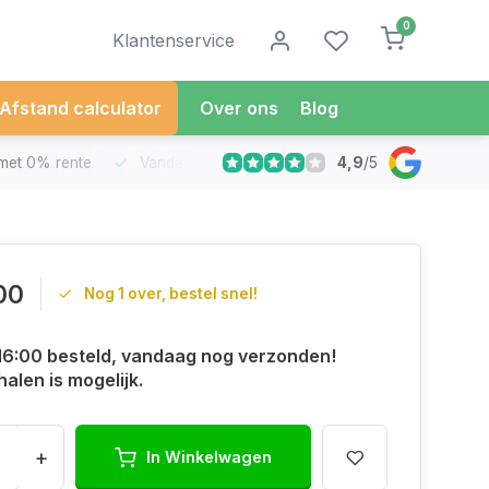
0
Klantenservice
Afstand calculator
Over ons
Blog
4,9
/
5
met 0% rente
Vandaag besteld
Morgen in Huis*
30 Dag
00
Nog 1 over, bestel snel!
16:00 besteld, vandaag nog verzonden!
halen is mogelijk.
+
In Winkelwagen