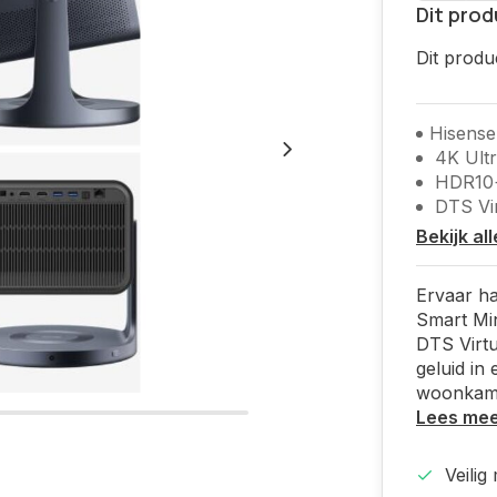
Dit prod
Dit produ
Hisense
4K Ult
HDR10
DTS Vir
Bekijk al
Ervaar h
Smart Min
DTS Virtu
geluid in
woonkame
Lees me
Veilig