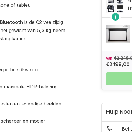
4
one of tablet.
i
 Bluetooth
is de C2 veelzijdig
 het gewicht van
5,3 kg
neem
 slaapkamer.
€2.248,
van
€2.198,00
rpe beeldkwaliteit
en maximale HDR-beleving
rasten en levendige beelden
Hulp Nod
 scherper en mooier
Bel 