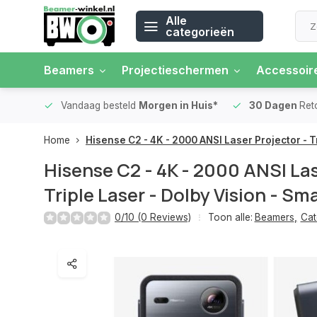
Alle
categorieën
Beamers
Projectieschermen
Accessoir
 rente
Vandaag besteld
Morgen in Huis*
30 Dagen
Ret
Home
Hisense C2 - 4K - 2000 ANSI Laser Projector - T
Hisense C2 - 4K - 2000 ANSI Las
Triple Laser - Dolby Vision - Sm
0/10 (0 Reviews)
Toon alle:
Beamers
,
Cat