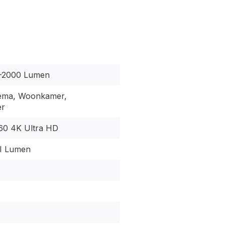
-2000 Lumen
ema, Woonkamer,
er
60 4K Ultra HD
I Lumen