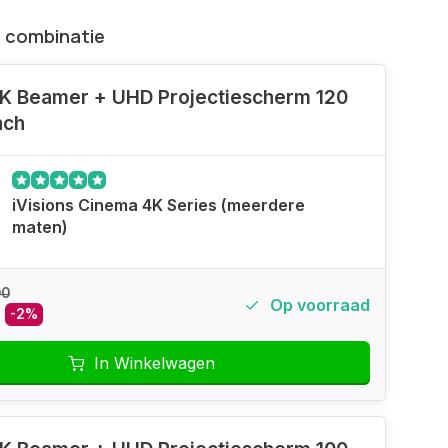
 combinatie
K Beamer + UHD Projectiescherm 120
nch
iVisions Cinema 4K Series (meerdere
maten)
00
Op voorraad
-2%
In Winkelwagen