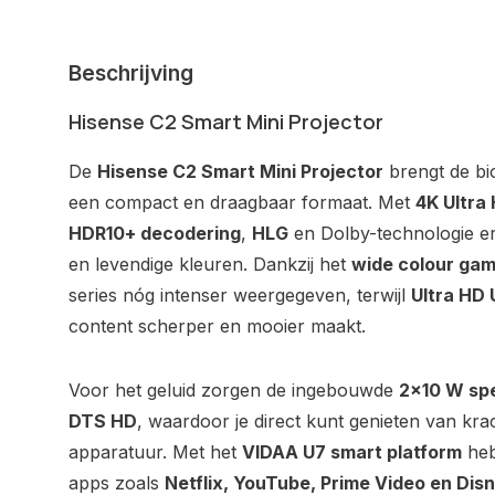
Beschrijving
Hisense C2 Smart Mini Projector
De
Hisense C2 Smart Mini Projector
brengt de bi
een compact en draagbaar formaat. Met
4K Ultra
HDR10+ decodering
,
HLG
en Dolby-technologie e
en levendige kleuren. Dankzij het
wide colour ga
series nóg intenser weergegeven, terwijl
Ultra HD 
content scherper en mooier maakt.
Voor het geluid zorgen de ingebouwde
2×10 W sp
DTS HD
, waardoor je direct kunt genieten van kra
apparatuur. Met het
VIDAA U7 smart platform
heb
apps zoals
Netflix, YouTube, Prime Video en Dis