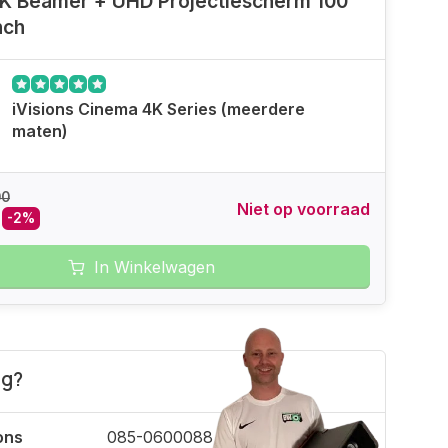
K Beamer + UHD Projectiescherm 100
nch
iVisions Cinema 4K Series (meerdere
maten)
00
Niet op voorraad
-2%
In Winkelwagen
ig?
ons
085-0600088