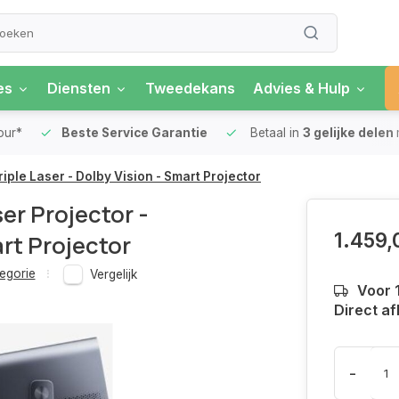
es
Diensten
Tweedekans
Advies & Hulp
our*
Beste Service Garantie
Betaal in
3 gelijke delen
riple Laser - Dolby Vision - Smart Projector
er Projector -
1.459,
art Projector
egorie
Vergelijk
Voor 
Direct af
-