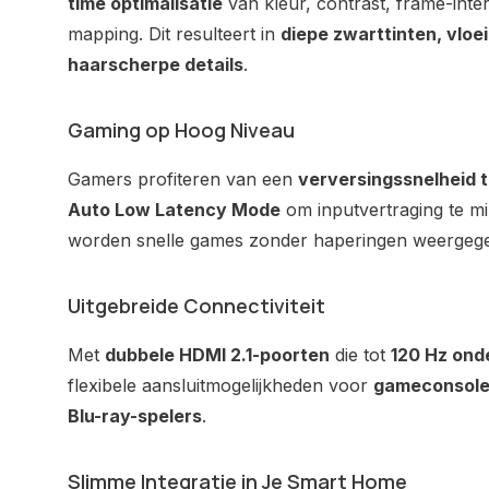
time optimalisatie
van kleur, contrast, frame-inte
mapping. Dit resulteert in
diepe zwarttinten, vlo
haarscherpe details
.
Gaming op Hoog Niveau
Gamers profiteren van een
verversingssnelheid t
Auto Low Latency Mode
om inputvertraging te mi
worden snelle games zonder haperingen weergeg
Uitgebreide Connectiviteit
Met
dubbele HDMI 2.1-poorten
die tot
120 Hz ond
flexibele aansluitmogelijkheden voor
gameconsole
Blu-ray-spelers
.
Slimme Integratie in Je Smart Home