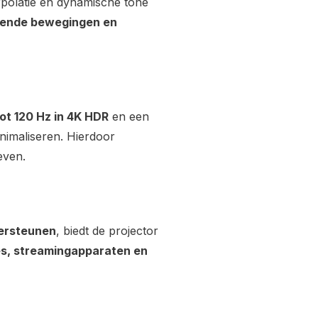
rpolatie en dynamische tone
eiende bewegingen en
ot 120 Hz in 4K HDR
en een
nimaliseren. Hierdoor
even.
ersteunen
, biedt de projector
s, streamingapparaten en