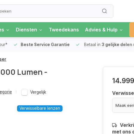
es
Diensten
Tweedekans
Advies & Hulp
our*
Beste Service Garantie
Betaal in
3 gelijke delen
ser
6000 Lumen -
14.999
egorie
Vergelijk
Verwisse
Verwisselbare lenzen
Verkr
met ons 