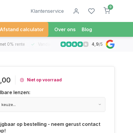
0
Klantenservice
Afstand calculator
Over ons
Blog
4,9
/
5
met 0% rente
Vandaag besteld
Morgen in Huis*
30 Dag
,00
Niet op voorraad
lbare lenzen:
ijgbaar op bestelling - neem gerust contact
op!