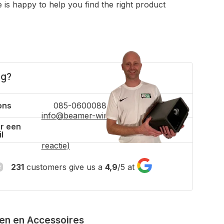
is happy to help you find the right product
ig?
ons
085-0600088
info@beamer-winkel.nl
(binnen 4 uur
r een
l
reactie)
231
customers give us a
4,9
/
5
at
ven en Accessoires