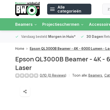
Alle
categorieën
Beamers
Projectieschermen
Accessoir
 rente
Vandaag besteld
Morgen in Huis*
30 Dagen
Ret
Home
Epson QL3000B Beamer - 4K - 6000 Lumen - La
Epson QL3000B Beamer - 4K - 
Laser
0/10 (0 Reviews)
Toon alle:
Beamers
,
Cat