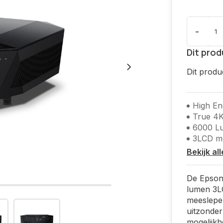
-
Dit prod
Dit produ
High E
True 4
6000 L
3LCD m
Bekijk al
​De Epso
lumen 3L
meeslepe
uitzonderl
mogelijkh