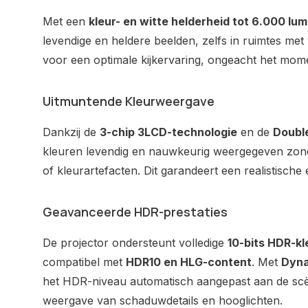
Met een
kleur- en witte helderheid tot 6.000 lu
levendige en heldere beelden, zelfs in ruimtes met 
voor een optimale kijkervaring, ongeacht het mom
Uitmuntende Kleurweergave
Dankzij de
3-chip 3LCD-technologie
en de
Doubl
kleuren levendig en nauwkeurig weergegeven zonde
of kleurartefacten. Dit garandeert een realistische
Geavanceerde HDR-prestaties
De projector ondersteunt volledige
10-bits HDR-k
compatibel met
HDR10 en HLG-content
. Met
Dyna
het HDR-niveau automatisch aangepast aan de scè
weergave van schaduwdetails en hooglichten.