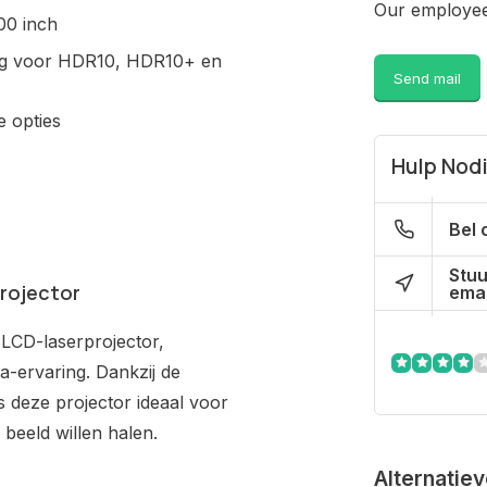
Our employee 
00 inch
ing voor HDR10, HDR10+ en
Send mail
e opties
Hulp Nod
Bel 
Stuu
rojector
emai
3LCD-
laserprojector
,
ervaring. Dankzij de
is deze projector ideaal voor
 beeld willen halen.
Alternatie