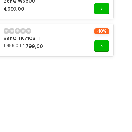
BenQ W5800
4.997,00
-10%
BenQ TK710STi
1.999,00
1.799,00