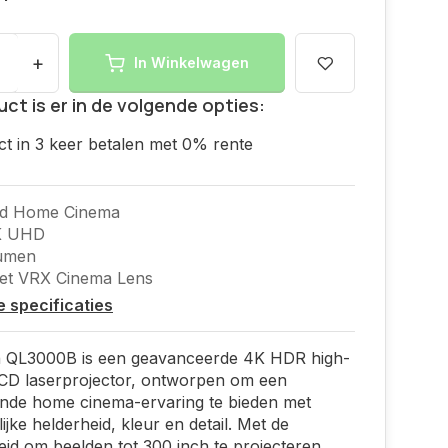
+
In Winkelwagen
uct is er in de volgende opties:
ct in 3 keer betalen met 0% rente
nd Home Cinema
K UHD
umen
et VRX Cinema Lens
le specificaties
n QL3000B is een geavanceerde 4K HDR high-
CD laserprojector, ontworpen om een
nde home cinema-ervaring te bieden met
ijke helderheid, kleur en detail. Met de
eid om beelden tot 300 inch te projecteren